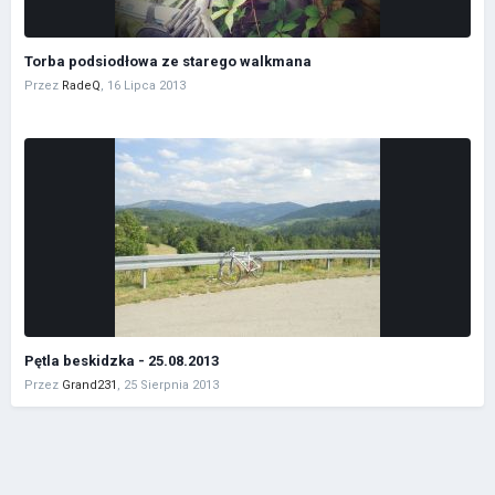
Torba podsiodłowa ze starego walkmana
Przez
RadeQ
,
16 Lipca 2013
Pętla beskidzka - 25.08.2013
Przez
Grand231
,
25 Sierpnia 2013