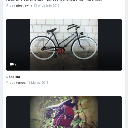
Przez
niestrawny
,
23 Września 2013
2
ukraina
Przez
yango
,
16 Marca 2013