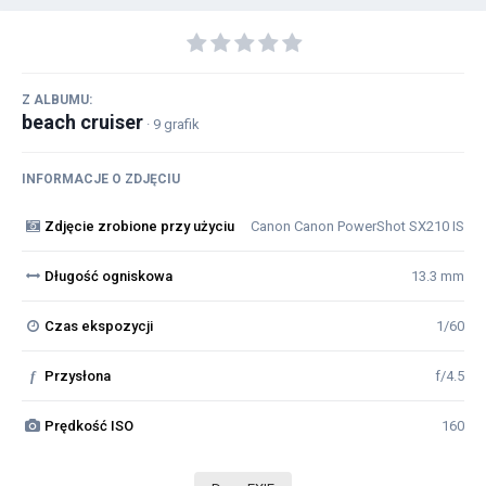
Z ALBUMU:
beach cruiser
· 9 grafik
INFORMACJE O ZDJĘCIU
Zdjęcie zrobione przy użyciu
Canon Canon PowerShot SX210 IS
Długość ogniskowa
13.3 mm
Czas ekspozycji
1/60
f
Przysłona
f/4.5
Prędkość ISO
160