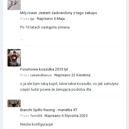
Mój rower. Jestem zadowolony z tego zakupu
Napisano
6 Maja
Przez
Igv
·
Po 10 latach nastąpiła zmiana
...
Forumowa koszulka 2013 tył
Napisano
22 Kwietnia
Przez
caballoBlanco
·
o ja ale bym taką kupił, lubie takie koszulki, co jak założysz
część ludzi powie że żenująca podoba dla...
Bianchi Spillo Racing - manetka XT
Napisano
6 Stycznia 2025
Przez
Tom333
·
Niezła konfiguracja!