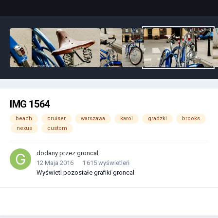
IMG 1564
beach
cruiser
warszawa
karol
gradzki
brooks
nexus
custom
dodany przez
groncal
12 Maja 2016
1 615 wyświetleń
Wyświetl pozostałe grafiki groncal