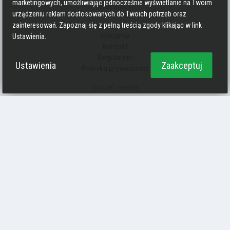
marketingowych, umożliwiając jednocześnie wyświetlanie na Twoim
Informacje
urządzeniu reklam dostosowanych do Twoich potrzeb oraz
Zasady pisania
zainteresowań. Zapoznaj się z pełną treścią zgody klikając w link
Reklama
Ustawienia.
Kontakt
Regulamin
Ustawienia
Zaakceptuj
Polityka prywatności
Social media
Strava
Endomondo
Facebook
Zmień kolory
Polityka prywatności
Ciasteczka
forumrowerowe.org
Powered by Invision Community