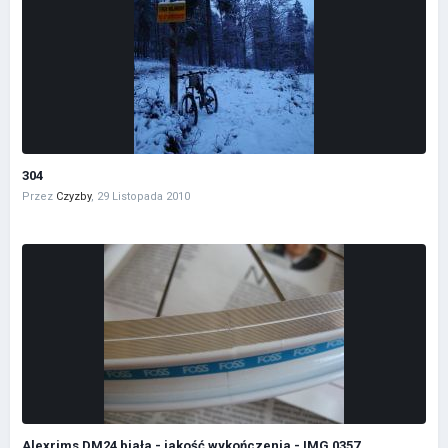
304
Przez
Czyzby
,
29 Listopada 2010
Alexrims DM24 biała - jakość wykończenia - IMG 0357