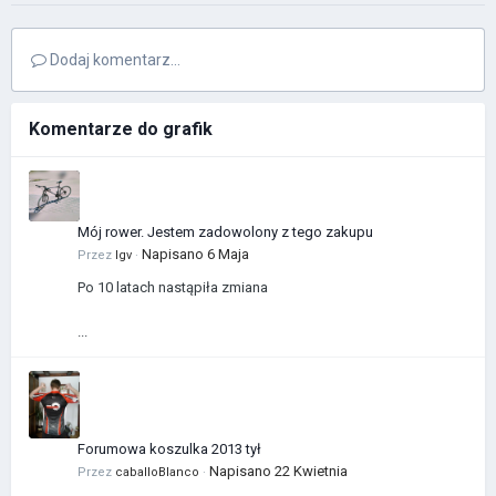
Dodaj komentarz...
Komentarze do grafik
Mój rower. Jestem zadowolony z tego zakupu
Napisano
6 Maja
Przez
Igv
·
Po 10 latach nastąpiła zmiana
...
Forumowa koszulka 2013 tył
Napisano
22 Kwietnia
Przez
caballoBlanco
·