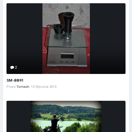
2
SM-BB91
Przez
Tomash
,
13 Stycznia 2013