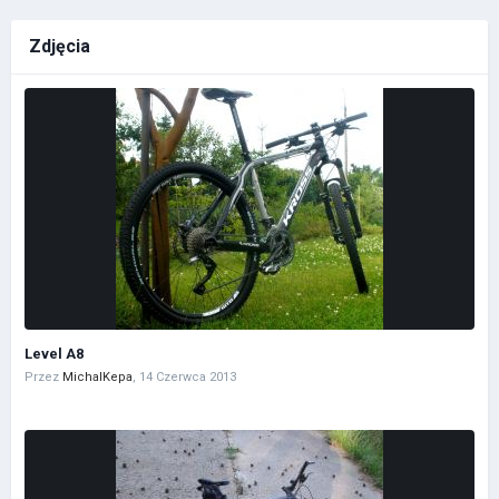
Zdjęcia
Level A8
Przez
MichalKepa
,
14 Czerwca 2013