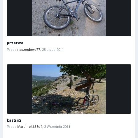
przerwa
Przez
naszeslowa77
,
28 Lipca 2011
kastro2
Przez
Marcinek666c4
,
3 Września 2011