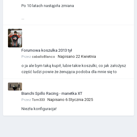
Po 10 latach nastąpiła zmiana
...
Forumowa koszulka 2013 tył
Napisano
22 Kwietnia
Przez
caballoBlanco
·
o ja ale bym taką kupił, lubie takie koszulki, co jak założysz
część ludzi powie że żenująca podoba dla mnie się to
Bianchi Spillo Racing - manetka XT
Napisano
6 Stycznia 2025
Przez
Tom333
·
Niezła konfiguracja!