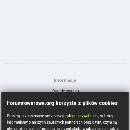
Informacje
Zasady pisania
Reklama
Forumrowerowe.org korzysta z plików cookies
Kontakt
Regulamin
Polityka prywatności
Prosimy o zapoznanie się z naszą
polityka prywatności
, w której
informujemy o naszych zaufanych partnerach oraz o tym, czym są
Social media
pliki cookies, pamięć podręczna przeglądarki, w jakich celach i jak je