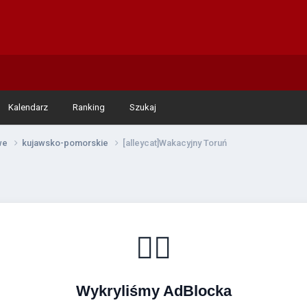
Kalendarz
Ranking
Szukaj
owe
kujawsko-pomorskie
[alleycat]Wakacyjny Toruń
🚴‍♂️
Wykryliśmy AdBlocka