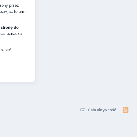
dzony przez
zwijać forum i
 stronę do
 nas oznacza
rasie!
Cała aktywność