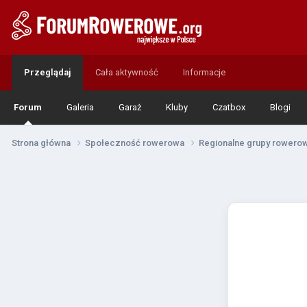
Przeglądaj
Cała aktywność
Informacje
Forum
Galeria
Garaż
Kluby
Czatbox
Blogi
Strona główna
Społeczność rowerowa
Regionalne grupy rower