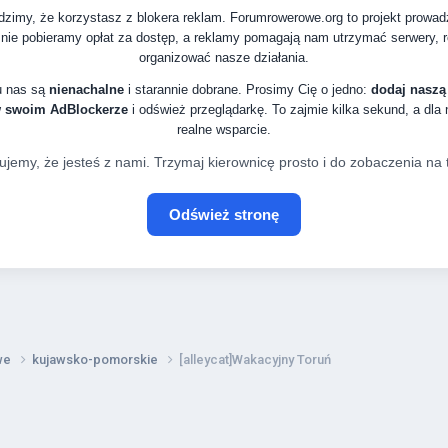
zimy, że korzystasz z blokera reklam. Forumrowerowe.org to projekt prowa
nie pobieramy opłat za dostęp, a reklamy pomagają nam utrzymać serwery, ro
organizować nasze działania.
u nas są
nienachalne
i starannie dobrane. Prosimy Cię o jedno:
dodaj naszą
w swoim AdBlockerze
i odśwież przeglądarkę. To zajmie kilka sekund, a dla
realne wsparcie.
ujemy, że jesteś z nami. Trzymaj kierownicę prosto i do zobaczenia na t
Odśwież stronę
owe
kujawsko-pomorskie
[alleycat]Wakacyjny Toruń