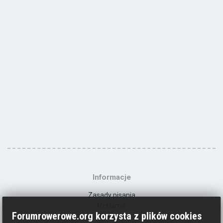
Informacje
Zasady pisania
Reklama
Forumrowerowe.org korzysta z plików cookies
Kontakt