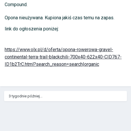
Compound.
Opona nieużywana. Kupiona jakiś czas temu na zapas.
link do ogłoszenia poniżej:
https://www.olx.pl/d/oferta/opona-rowerowa-gravel-
continental-terra-trail-blackchili-700x40-622x40-CID767-
ID1b2TrC.html?search_reason=search|organic
3 tygodnie później...