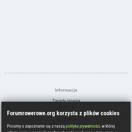
Informacje
Zasady pisania
Reklama
Forumrowerowe.org korzysta z plików cookies
Kontakt
Regulamin
Polityka prywatności
Prosimy o zapoznanie się z naszą
polityka prywatności
, w której