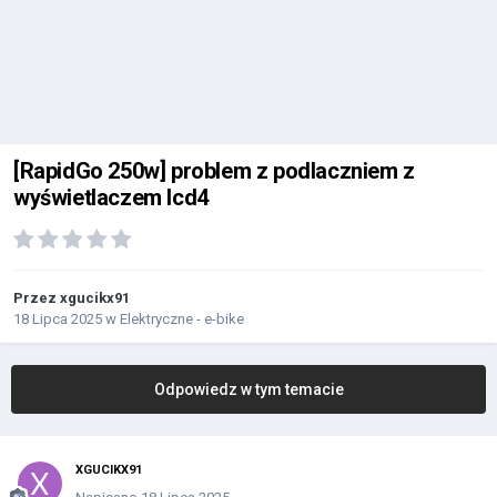
[RapidGo 250w] problem z podlaczniem z
wyświetlaczem lcd4
Przez
xgucikx91
18 Lipca 2025
w
Elektryczne - e-bike
Odpowiedz w tym temacie
XGUCIKX91