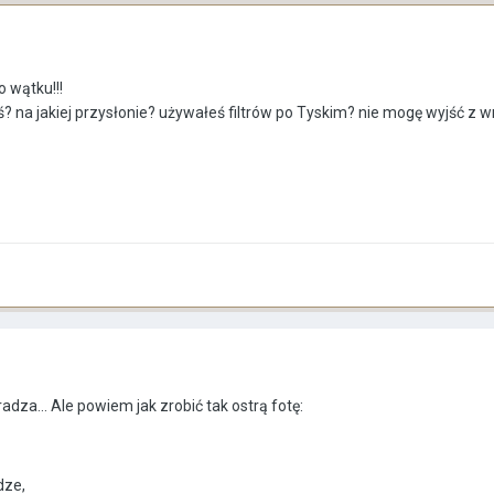
o wątku!!!
? na jakiej przysłonie? używałeś filtrów po Tyskim? nie mogę wyjść z wr
adza... Ale powiem jak zrobić tak ostrą fotę:
dze,