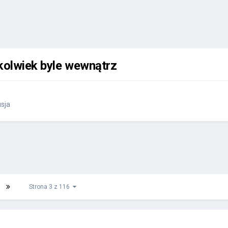
ekolwiek byle wewnątrz
sja
Strona 3 z 116