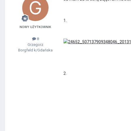
1.
NOWY UŻYTKOWNIK
8
Grzegorz
Borgfeld k/Gdańska
2.