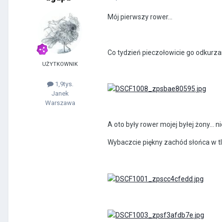
Mój pierwszy rower...
Co tydzień pieczołowicie go odkurza
UŻYTKOWNIK
1,9tys.
Janek
Warszawa
A oto były rower mojej byłej żony... 
Wybaczcie piękny zachód słońca w tle