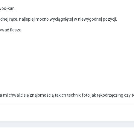
 wod-kan,
ednej ręce, najlepiej mocno wyciągniętej w niewygodnej pozycji,
ywać flesza
i chwalić się znajomością takich technik foto jak rękodrżęczing czy te