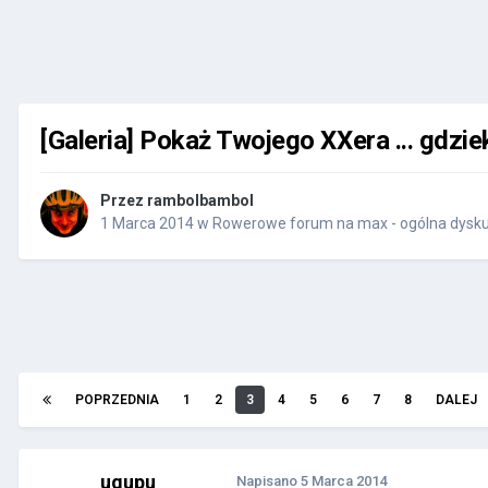
[Galeria] Pokaż Twojego XXera ... gdzi
Przez
rambolbambol
1 Marca 2014
w
Rowerowe forum na max - ogólna dysku
POPRZEDNIA
1
2
3
4
5
6
7
8
DALEJ
ugupu
Napisano
5 Marca 2014