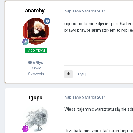
anarchy
Napisano
5 Marca 2014
ugupu.. ostatnie zdjęcie.. perełka teg
brawo brawo! jakim szkłem to robiłeś
MOD TEAM
6,9tys.
Dawid
Szczecin
Cytuj
ugupu
Napisano
5 Marca 2014
Wiesz, tajemnic warsztatu się nie zdr
-trzeba koniecznie stać na jednej no