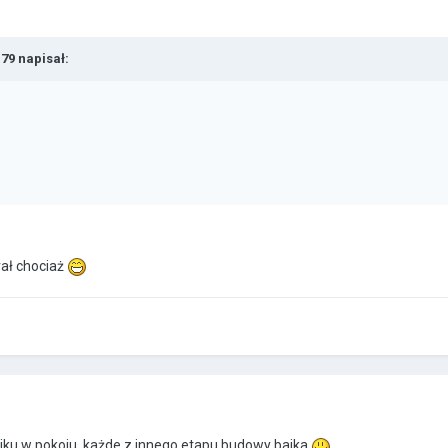
a79 napisał:
rał chociaż
liku w pokoju, każde z innego etapu budowy bajka