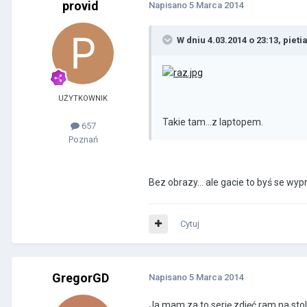
provid
Napisano
5 Marca 2014
W dniu 4.03.2014 o 23:13, pieti
UŻYTKOWNIK
Takie tam...z laptopem.
657
Poznań
Bez obrazy... ale gacie to byś se wyp
Cytuj
GregorGD
Napisano
5 Marca 2014
Ja mam za to serię zdjęć ram na sto