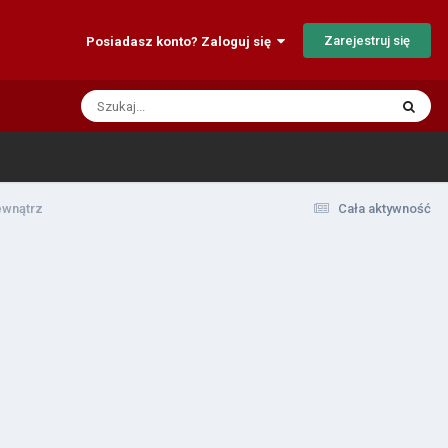
Zarejestruj się
Posiadasz konto? Zaloguj się
ewnątrz
Cała aktywność