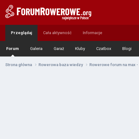
Przeglądaj
Cała aktywność
Informacje
Forum
Galeria
Garaż
Kluby
Czatbox
Blogi
Strona główna
Rowerowa baza wiedzy
Rowerowe forum na max - 