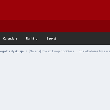
Kalendarz
Ranking
Szukaj
ogólna dyskusja
[Galeria] Pokaż Twojego XXera ... gdziekolwiek byle w