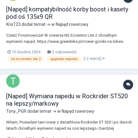
[Napęd] kompatybilność korby boost i kasety
pod oś 135x9 QR
Kris123
dodał temat → w
Napęd rowerowy
Cześć Forumowicze! W rowerze NS Eccentric Lite 2 chciałbym
wymienić napęd. https://www.greenbike.pl/rower-gorski-ns-bikes-
eccentric-lite-2-deore-gratis-p-3409.html Obecnie jest zamontowany:
15 Grudnia 2024
2 odpowiedzi
1x10 Korba: Sunrace FCM80T 175mm 30t suport: TH BSA square taper
(i 2 więcej)
ns eccentric lite 2
upgrade napedu
73mm Piast...
[Naped] Wymiana napedu w Rockrider ST520
na lepszy/markowy
Tony_PGR
dodał temat → w
Napęd rowerowy
Witam, Posiadam tani rower z decathlona Rockrider ST 520 i po dwoch
latach chcialbym wymienic naped na cos lepszego i bardziej
wytrzymalego. Dlatego zwracam sie do Was z prosba o rade co