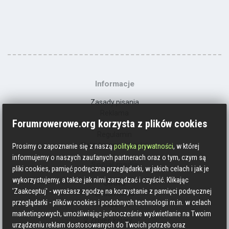
Informacje
Zasady pisania
Reklama
Forumrowerowe.org korzysta z plików cookies
Kontakt
Regulamin
Polityka prywatności
Prosimy o zapoznanie się z naszą
polityka prywatności
, w której
informujemy o naszych zaufanych partnerach oraz o tym, czym są
Social media
pliki cookies, pamięć podręczna przeglądarki, w jakich celach i jak je
wykorzystujemy, a także jak nimi zarządzać i czyścić. Klikając
Strava
'Zaakceptuj' - wyrażasz zgodzę na korzystanie z pamięci podręcznej
Endomondo
przeglądarki - plików cookies i podobnych technologii m.in. w celach
Facebook
marketingowych, umożliwiając jednocześnie wyświetlanie na Twoim
Zmień kolory
urządzeniu reklam dostosowanych do Twoich potrzeb oraz