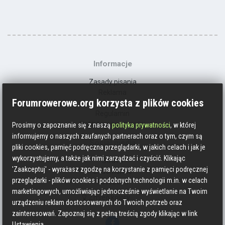
Informacje
Zasady pisania
Reklama
Forumrowerowe.org korzysta z plików cookies
Kontakt
Regulamin
Polityka prywatności
Prosimy o zapoznanie się z naszą
polityka prywatności
, w której
informujemy o naszych zaufanych partnerach oraz o tym, czym są
Social media
pliki cookies, pamięć podręczna przeglądarki, w jakich celach i jak je
wykorzystujemy, a także jak nimi zarządzać i czyścić. Klikając
Strava
'Zaakceptuj' - wyrażasz zgodzę na korzystanie z pamięci podręcznej
Endomondo
przeglądarki - plików cookies i podobnych technologii m.in. w celach
Facebook
marketingowych, umożliwiając jednocześnie wyświetlanie na Twoim
Zmień kolory
urządzeniu reklam dostosowanych do Twoich potrzeb oraz
zainteresowań. Zapoznaj się z pełną treścią zgody klikając w link
Ustawienia.