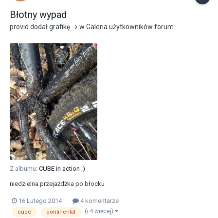
Błotny wypad
provid
dodał grafikę → w
Galeria użytkowników forum
Z albumu:
CUBE in action ;)
niedzielna przejażdżka po błocku
16 Lutego 2014
4 komentarze
(i 4 więcej)
cube
continental