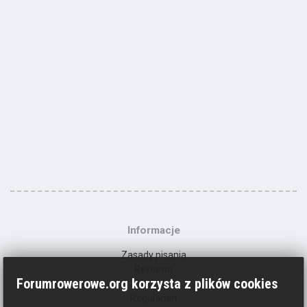
Informacje
Zasady pisania
Reklama
Forumrowerowe.org korzysta z plików cookies
Kontakt
Regulamin