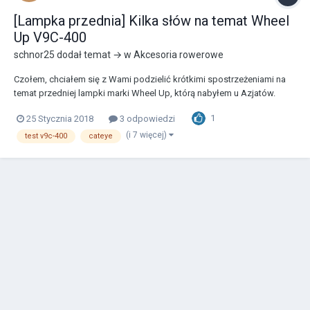
[Lampka przednia] Kilka słów na temat Wheel
Up V9C-400
schnor25
dodał temat → w
Akcesoria rowerowe
Czołem, chciałem się z Wami podzielić krótkimi spostrzeżeniami na
temat przedniej lampki marki Wheel Up, którą nabyłem u Azjatów.
Rzadko po zmroku wybieram się w dalsze trasy rowerowe, a jeśli już,
1
25 Stycznia 2018
3 odpowiedzi
to ścieżki są mi dobrze znane. Do tej pory musiałem zadowolić się
Cateye`m HL-EL135N (ok. 60 zł). Komf...
(i 7 więcej)
test v9c-400
cateye