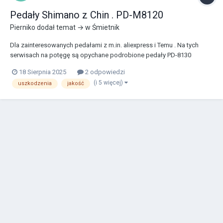
Pedały Shimano z Chin . PD-M8120
Pierniko
dodał temat → w
Śmietnik
Dla zainteresowanych pedałami z m.in. aliexpress i Temu . Na tych
serwisach na potęgę są opychane podrobione pedały PD-8130
Shimano . Znacznie tańsze niż oryginały od Shimano . Dla tych którzy
18 Sierpnia 2025
2 odpowiedzi
chcieliby się wpierdzielic w taki zakup pisze jak jest z nimi po 5k km .
(i 5 więcej)
uszkodzenia
jakość
Pedały jedzone w górach. Z dość "...