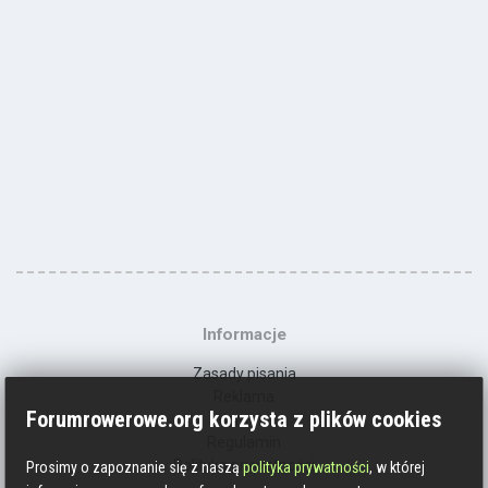
Informacje
Zasady pisania
Reklama
Forumrowerowe.org korzysta z plików cookies
Kontakt
Regulamin
Polityka prywatności
Prosimy o zapoznanie się z naszą
polityka prywatności
, w której