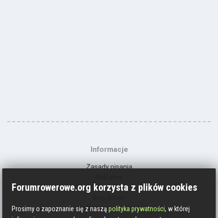
Informacje
Zasady pisania
Reklama
Forumrowerowe.org korzysta z plików cookies
Kontakt
Regulamin
Polityka prywatności
Prosimy o zapoznanie się z naszą
polityka prywatności
, w której