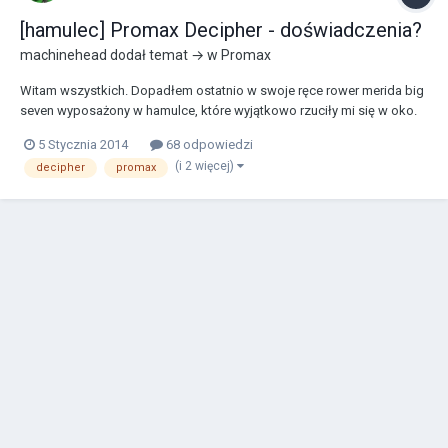
[hamulec] Promax Decipher - doświadczenia?
machinehead
dodał temat → w
Promax
Witam wszystkich. Dopadłem ostatnio w swoje ręce rower merida big
seven wyposażony w hamulce, które wyjątkowo rzuciły mi się w oko.
Chodzi o Promaxy Decipher. Ma ktoś z tym heblem do czynienia? Jak
5 Stycznia 2014
68 odpowiedzi
to się sprawdza?
(i 2 więcej)
decipher
promax