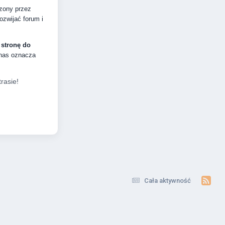
dzony przez
zwijać forum i
 stronę do
 nas oznacza
rasie!
Cała aktywność