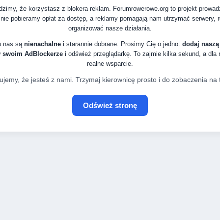
zimy, że korzystasz z blokera reklam. Forumrowerowe.org to projekt prowa
nie pobieramy opłat za dostęp, a reklamy pomagają nam utrzymać serwery, ro
organizować nasze działania.
u nas są
nienachalne
i starannie dobrane. Prosimy Cię o jedno:
dodaj naszą
w swoim AdBlockerze
i odśwież przeglądarkę. To zajmie kilka sekund, a dla
realne wsparcie.
ujemy, że jesteś z nami. Trzymaj kierownicę prosto i do zobaczenia na t
Odśwież stronę