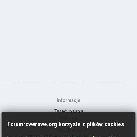
Informacje
Zasady pisania
Reklama
Forumrowerowe.org korzysta z plików cookies
Kontakt
Regulamin
Polityka prywatności