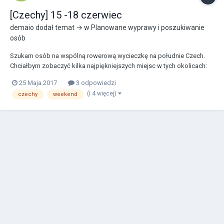
[Czechy] 15 -18 czerwiec
demaio
dodał temat → w
Planowane wyprawy i poszukiwanie
osób
Szukam osób na wspólną rowerową wycieczkę na południe Czech.
Chciałbym zobaczyć kilka najpiękniejszych miejsc w tych okolicach:
miasteczko Cesky Krumlov (swego czasu uznane za najpiękniejsze w
25 Maja 2017
3 odpowiedzi
Europie, wpisane na listę UNESCO), zbiornik wodny Lipno (zwany
(i 4 więcej)
czechy
weekend
czasem czeską riwierą) oraz otoczenie tego a...