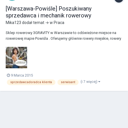
[Warszawa-Powiśle] Poszukiwany
sprzedawca i mechanik rowerowy
Mika123
dodał temat → w
Praca
Sklep rowerowy 3GRAVITY w Warszawie to odświeżone miejsce na
rowerowej mapie Powiśla . Oferujemy głównie rowery miejskie, rowery
składane na zamówienie, a także sporo kolorowych dodatków i
akcesoriów. Poza pracą, jako aktywni zawodnicy regularnie startujemy
w wyścigach 4X i BMX Racing. Akt...
9 Marca 2015
(i 7 więcej)
sprzedawcadoradca klienta
serwisant