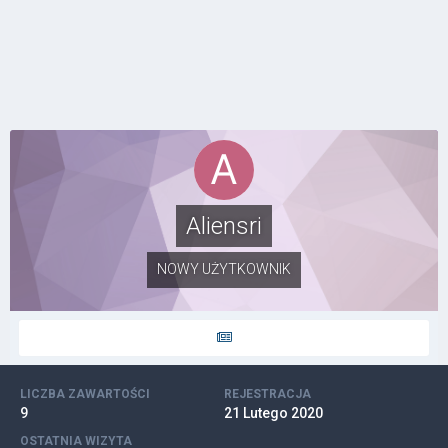
Aliensri
NOWY UŻYTKOWNIK
LICZBA ZAWARTOŚCI
REJESTRACJA
9
21 Lutego 2020
OSTATNIA WIZYTA