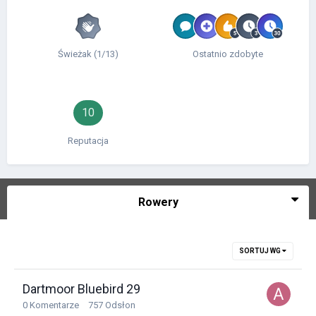
Świeżak (1/13)
Ostatnio zdobyte
10
Reputacja
Rowery
SORTUJ WG
Dartmoor Bluebird 29
0
Komentarze
757
Odsłon