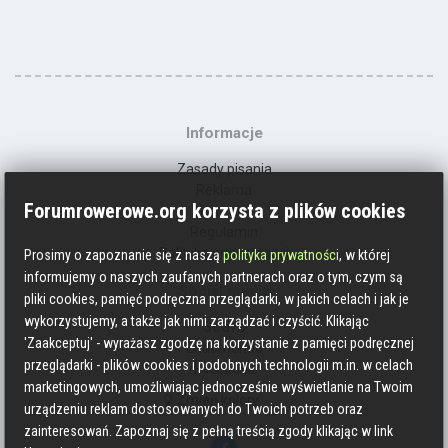
Informacje
Zasady pisania
Reklama
Forumrowerowe.org korzysta z plików cookies
Kontakt
Regulamin
Polityka prywatności
Prosimy o zapoznanie się z naszą
polityka prywatności
, w której
informujemy o naszych zaufanych partnerach oraz o tym, czym są
Social media
pliki cookies, pamięć podręczna przeglądarki, w jakich celach i jak je
wykorzystujemy, a także jak nimi zarządzać i czyścić. Klikając
Strava
'Zaakceptuj' - wyrażasz zgodzę na korzystanie z pamięci podręcznej
Endomondo
przeglądarki - plików cookies i podobnych technologii m.in. w celach
Facebook
marketingowych, umożliwiając jednocześnie wyświetlanie na Twoim
Zmień kolory
urządzeniu reklam dostosowanych do Twoich potrzeb oraz
zainteresowań. Zapoznaj się z pełną treścią zgody klikając w link