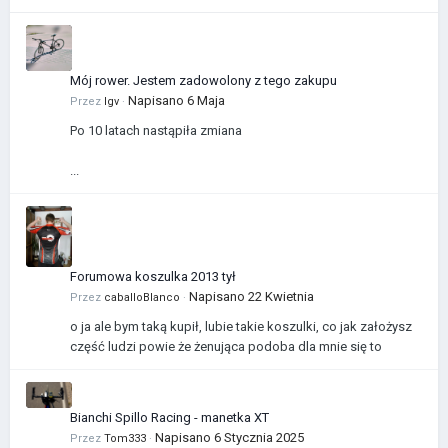
Mój rower. Jestem zadowolony z tego zakupu
Napisano
6 Maja
Przez
Igv
·
Po 10 latach nastąpiła zmiana
...
Forumowa koszulka 2013 tył
Napisano
22 Kwietnia
Przez
caballoBlanco
·
o ja ale bym taką kupił, lubie takie koszulki, co jak założysz
część ludzi powie że żenująca podoba dla mnie się to
Bianchi Spillo Racing - manetka XT
Napisano
6 Stycznia 2025
Przez
Tom333
·