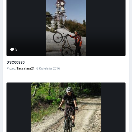
5
DSC00880
Przez
Tassajara21
,
6 Kwietnia 2016