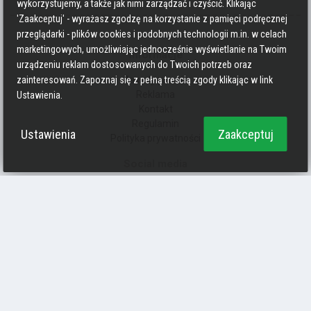
wykorzystujemy, a także jak nimi zarządzać i czyścić. Klikając
'Zaakceptuj' - wyrażasz zgodzę na korzystanie z pamięci podręcznej
przeglądarki - plików cookies i podobnych technologii m.in. w celach
marketingowych, umożliwiając jednocześnie wyświetlanie na Twoim
Informacje
urządzeniu reklam dostosowanych do Twoich potrzeb oraz
Zasady pisania
zainteresowań. Zapoznaj się z pełną treścią zgody klikając w link
Reklama
Ustawienia.
Kontakt
Regulamin
Ustawienia
Zaakceptuj
Polityka prywatności
Social media
Strava
Endomondo
Facebook
Zmień kolory
Polityka prywatności
Ciasteczka