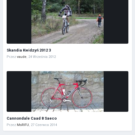
Skandia Kwidzyń 2012 3
Przez
vaude
,
24 Września 2012
Cannondale Caad 8 Saeco
Przez
MsRIFU
,
27 Czerwca 2014