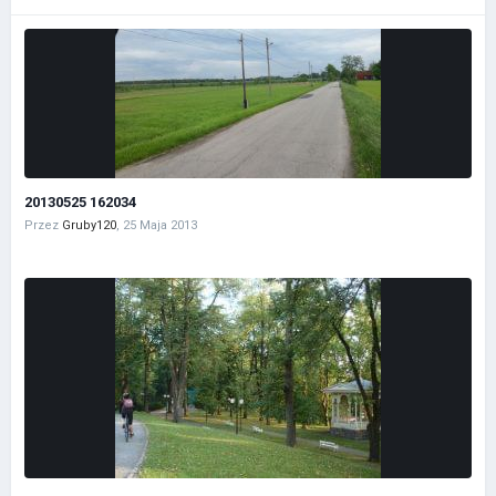
20130525 162034
Przez
Gruby120
,
25 Maja 2013