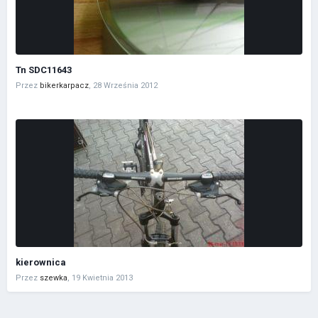
Tn SDC11643
Przez
bikerkarpacz
,
28 Września 2012
kierownica
Przez
szewka
,
19 Kwietnia 2013