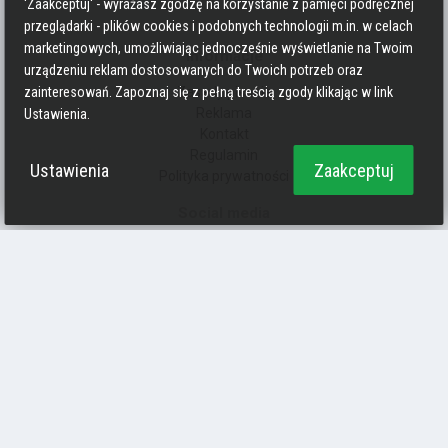
'Zaakceptuj' - wyrażasz zgodzę na korzystanie z pamięci podręcznej
przeglądarki - plików cookies i podobnych technologii m.in. w celach
marketingowych, umożliwiając jednocześnie wyświetlanie na Twoim
Informacje
urządzeniu reklam dostosowanych do Twoich potrzeb oraz
Zasady pisania
zainteresowań. Zapoznaj się z pełną treścią zgody klikając w link
Reklama
Ustawienia.
Kontakt
Regulamin
Ustawienia
Zaakceptuj
Polityka prywatności
Social media
Strava
Endomondo
Facebook
Zmień kolory
Polityka prywatności
Ciasteczka
forumrowerowe.org