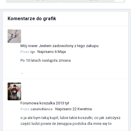
Komentarze do grafik
Mój rower. Jestem zadowolony z tego zakupu
Napisano
6 Maja
Przez
Igv
·
Po 10 latach nastąpiła zmiana
...
Forumowa koszulka 2013 tył
Napisano
22 Kwietnia
Przez
caballoBlanco
·
o ja ale bym taką kupił, lubie takie koszulki, co jak założysz
część ludzi powie że żenująca podoba dla mnie się to