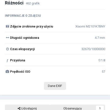
Różności
· 462 grafik
INFORMACJE O ZDJĘCIU
Zdjęcie zrobione przy użyciu
Xiaomi M2101K7BNY
Długość ogniskowa
4.7 mm
Czas ekspozycji
32670/10000000
f
Przysłona
f/1.8
Prędkość ISO
57
Dane EXIF
Udostępnij
Obserwujący
1