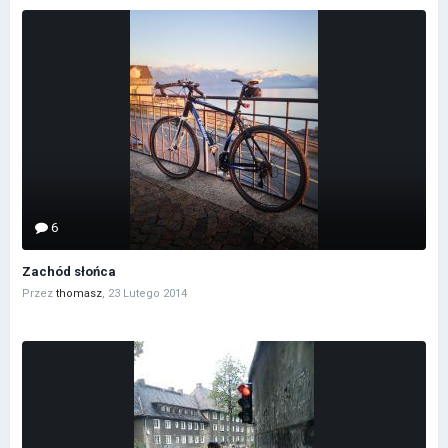
6
Zachód słońca
Przez
thomasz
,
23 Lutego 2014