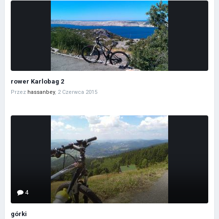
rower Karlobag 2
Przez
hassanbey
,
2 Czerwca 2015
4
górki