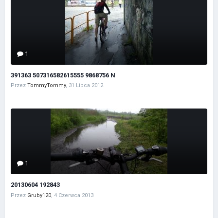
1
391363 507316582615555 9868756 N
Przez
TommyTommy
,
31 Lipca 2012
1
20130604 192843
Przez
Gruby120
,
4 Czerwca 2013