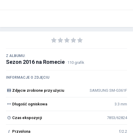
Z ALBUMU:
Sezon 2016 na Romecie
· 110 grafik
INFORMACJE O ZDJĘCIU
Zdjęcie zrobione przy użyciu
SAMSUNG SM-G361F
Długość ogniskowa
3.3 mm
Czas ekspozycji
7853/62824
f
Przysłona
f/2.2