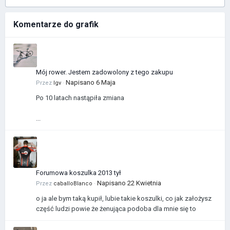
Komentarze do grafik
Mój rower. Jestem zadowolony z tego zakupu
Napisano
6 Maja
Przez
Igv
·
Po 10 latach nastąpiła zmiana
...
Forumowa koszulka 2013 tył
Napisano
22 Kwietnia
Przez
caballoBlanco
·
o ja ale bym taką kupił, lubie takie koszulki, co jak założysz
część ludzi powie że żenująca podoba dla mnie się to