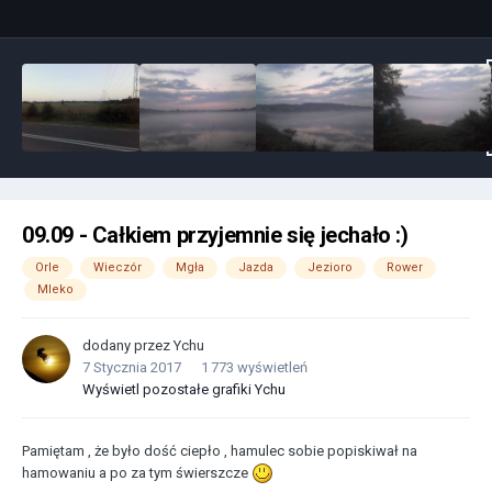
09.09 - Całkiem przyjemnie się jechało :)
Orle
Wieczór
Mgła
Jazda
Jezioro
Rower
Mleko
dodany przez
Ychu
7 Stycznia 2017
1 773 wyświetleń
Wyświetl pozostałe grafiki Ychu
Pamiętam , że było dość ciepło , hamulec sobie popiskiwał na
hamowaniu a po za tym świerszcze