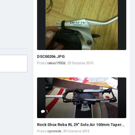
DSC00206.JPG
Przez
rakso1992d
,
20 Sierpnia 2010
1
Rock Shox Reba RL 29" Solo Air 100mm Tapered ML15 2015
Przez
cyroniok
,
30 Czerwca 2015