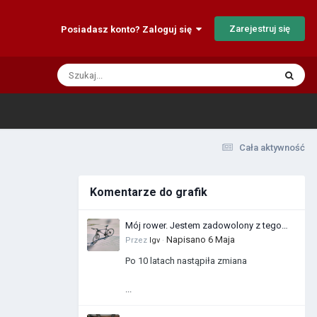
Zarejestruj się
Posiadasz konto? Zaloguj się
Cała aktywność
Komentarze do grafik
Mój rower. Jestem zadowolony z tego
zakupu
Napisano
6 Maja
Przez
Igv
·
Po 10 latach nastąpiła zmiana
...