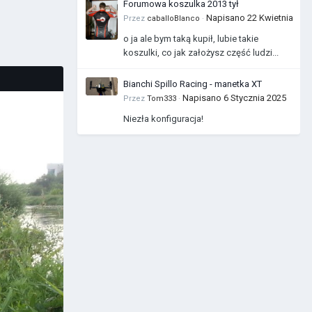
Forumowa koszulka 2013 tył
Napisano
22 Kwietnia
Przez
caballoBlanco
·
o ja ale bym taką kupił, lubie takie
koszulki, co jak założysz część ludzi...
Bianchi Spillo Racing - manetka XT
Napisano
6 Stycznia 2025
Przez
Tom333
·
Niezła konfiguracja!