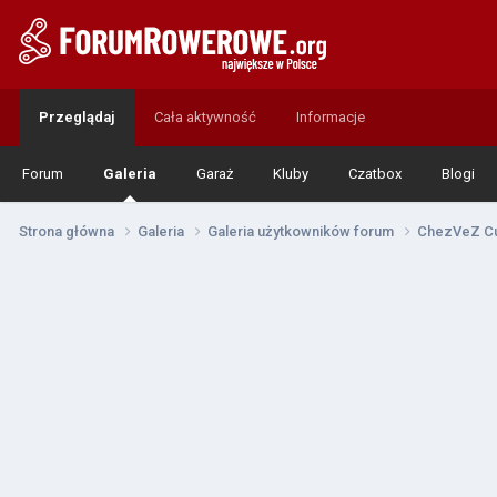
Przeglądaj
Cała aktywność
Informacje
Forum
Galeria
Garaż
Kluby
Czatbox
Blogi
Strona główna
Galeria
Galeria użytkowników forum
ChezVeZ C