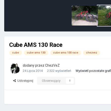
Cube AMS 130 Race
cube
cube ams 130
cube ams 130 race
chezvez
dodany przez
ChezVeZ
24 Lipca 2014
2 322 wyświetleń
Wyświetl pozostałe graf
Udostępnij
Obserwujący
0