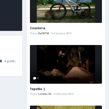
Czantoria
Przez
RaVBTM
,
16 Czerwca 2013
e
· 4 grafiki
1
Tapetka :)
Przez
Lookas 46
,
19 Stycznia 2010