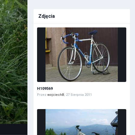
Zdjęcia
H109569
Przez
wojciechB
,
27 Sierpnia 2011
a grafik