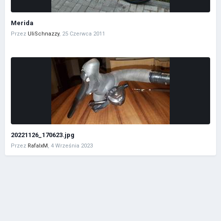
Merida
Przez
UliSchnazzy
,
25 Czerwca 2011
20221126_170623.jpg
Przez
RafalxM
,
4 Września 2023