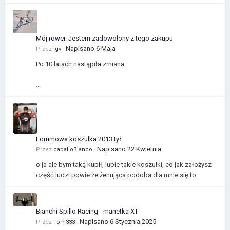
Mój rower. Jestem zadowolony z tego zakupu
Napisano
6 Maja
Przez
Igv
·
Po 10 latach nastąpiła zmiana
...
Forumowa koszulka 2013 tył
Napisano
22 Kwietnia
Przez
caballoBlanco
·
o ja ale bym taką kupił, lubie takie koszulki, co jak założysz
część ludzi powie że żenująca podoba dla mnie się to
Bianchi Spillo Racing - manetka XT
Napisano
6 Stycznia 2025
Przez
Tom333
·