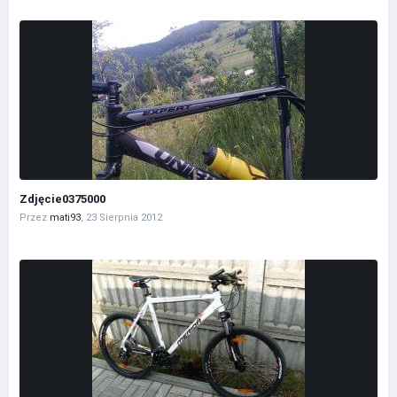
Zdjęcie0375000
Przez
mati93
,
23 Sierpnia 2012