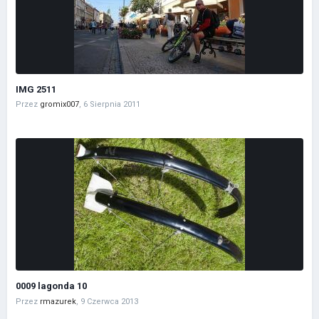
IMG 2511
Przez
gromix007
,
6 Sierpnia 2011
0009 lagonda 10
Przez
rmazurek
,
9 Czerwca 2013