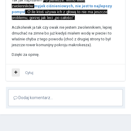
Tak jak napisałem
Po pierwsze. Mimo wielu
zwolenników
myjek ciśnieniowych, nie jest to najlepszy
pomysł
. O ile ktoś używa ich z głową to nie ma jeszcze
problemu, gorzej jak leci „po całości”.
Aczkolwiek ja tak czy owak nie jestem zwolennikiem, lepiej
dmuchać na zimne bo już kiedyś miałem wodę w piecie i to
właśnie chyba z tego powodu (choć z drugiej strony to był
jeszcze rower komunijny pokroju makrokesza).
Dzięki za opinię.
Cytuj
Dodaj komentarz...