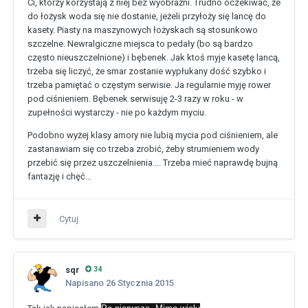
Ci, którzy korzystają z niej bez wyobraźni. Trudno oczekiwać, że
do łożysk woda się nie dostanie, jeżeli przyłoży się lancę do
kasety. Piasty na maszynowych łożyskach są stosunkowo
szczelne. Newralgiczne miejsca to pedały (bo są bardzo
często nieuszczelnione) i bębenek. Jak ktoś myje kasetę lancą,
trzeba się liczyć, że smar zostanie wypłukany dość szybko i
trzeba pamiętać o częstym serwisie. Ja regularnie myję rower
pod ciśnieniem. Bębenek serwisuję 2-3 razy w roku - w
zupełności wystarczy - nie po każdym myciu.
Podobno wyżej klasy amory nie lubią mycia pod ciśnieniem, ale
zastanawiam się co trzeba zrobić, żeby strumieniem wody
przebić się przez uszczelnienia.... Trzeba mieć naprawdę bujną
fantazję i chęć...
Cytuj
sqr
34
Napisano
26 Stycznia 2015