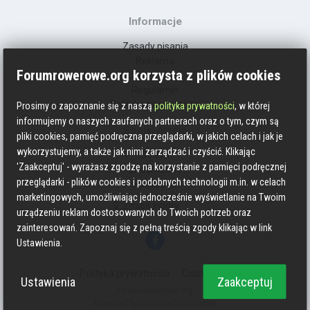
Informacje
Zasady pisania
Reklama
Forumrowerowe.org korzysta z plików cookies
Kontakt
Regulamin
Polityka prywatności
Prosimy o zapoznanie się z naszą
polityka prywatności
, w której
informujemy o naszych zaufanych partnerach oraz o tym, czym są
Social media
pliki cookies, pamięć podręczna przeglądarki, w jakich celach i jak je
wykorzystujemy, a także jak nimi zarządzać i czyścić. Klikając
Strava
'Zaakceptuj' - wyrażasz zgodzę na korzystanie z pamięci podręcznej
Endomondo
przeglądarki - plików cookies i podobnych technologii m.in. w celach
Facebook
marketingowych, umożliwiając jednocześnie wyświetlanie na Twoim
Zmień kolory
urządzeniu reklam dostosowanych do Twoich potrzeb oraz
zainteresowań. Zapoznaj się z pełną treścią zgody klikając w link
Ustawienia.
Polityka prywatności
Ciasteczka
Ustawienia
Zaakceptuj
forumrowerowe.org
Powered by Invision Community