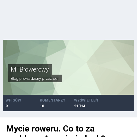
MTBrowerowy
Blog prowadzony przez
sqr
WPISÓW
KOMENTARZY
WYŚWIETLEŃ
9
10
21 714
Mycie roweru. Co to za