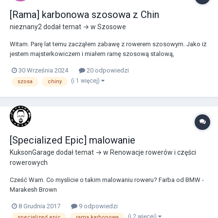
[Rama] karbonowa szosowa z Chin
nieznany2
dodał temat → w
Szosowe
Witam. Parę lat temu zacząłem zabawę z rowerem szosowym. Jako iż
jestem majsterkowiczem i miałem ramę szosową stalową,
postanowiłem, że zbuduje i skosztuje jazdy na rowerze szosowym.
30 Września 2024
20 odpowiedzi
Zbudowałem swój pierwszy rower, z którego jestem bardzo
(i 1 więcej)
szosa
chiny
zadowolony i wkręcony, ale t...
[Specialized Epic] malowanie
KuksonGarage
dodał temat → w
Renowacje rowerów i części
rowerowych
Cześć Wam. Co myslicie o takim malowaniu roweru? Farba od BMW -
Marakesh Brown
8 Grudnia 2017
9 odpowiedzi
(i 2 więcej)
specialized epic
rama karbonowa