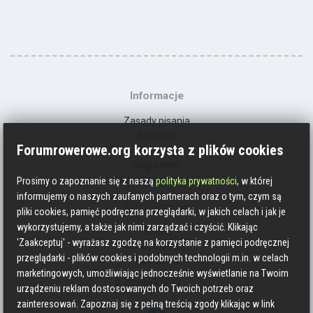
Informacje
Zasady pisania
Reklama
Forumrowerowe.org korzysta z plików cookies
Kontakt
Regulamin
Polityka prywatności
Prosimy o zapoznanie się z naszą
polityka prywatności
, w której
informujemy o naszych zaufanych partnerach oraz o tym, czym są
Social media
pliki cookies, pamięć podręczna przeglądarki, w jakich celach i jak je
wykorzystujemy, a także jak nimi zarządzać i czyścić. Klikając
Strava
'Zaakceptuj' - wyrażasz zgodzę na korzystanie z pamięci podręcznej
Endomondo
przeglądarki - plików cookies i podobnych technologii m.in. w celach
Facebook
marketingowych, umożliwiając jednocześnie wyświetlanie na Twoim
Zmień kolory
urządzeniu reklam dostosowanych do Twoich potrzeb oraz
zainteresowań. Zapoznaj się z pełną treścią zgody klikając w link