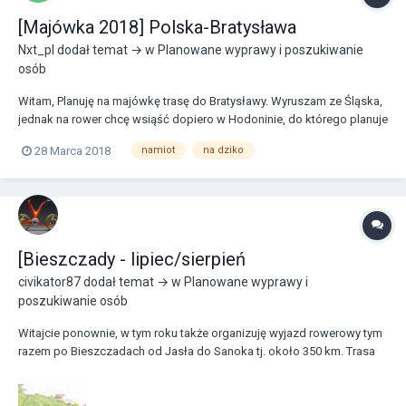
[Majówka 2018] Polska-Bratysława
Nxt_pl
dodał temat → w
Planowane wyprawy i poszukiwanie
osób
Witam, Planuję na majówkę trasę do Bratysławy. Wyruszam ze Śląska,
jednak na rower chcę wsiąść dopiero w Hodoninie, do którego planuje
dojechać pociągiem. Z Hodonina do Bratysławy i dalej do Polski
28 Marca 2018
namiot
na dziko
rowerem. Noclegi na dziko w namiocie, kuchenki gazowe, dystans
dzienny ~100 km, dystans całkowity...
[Bieszczady - lipiec/sierpień
civikator87
dodał temat → w
Planowane wyprawy i
poszukiwanie osób
Witajcie ponownie, w tym roku także organizuję wyjazd rowerowy tym
razem po Bieszczadach od Jasła do Sanoka tj. około 350 km. Trasa
już ustalona choć jak zawsze wiadomo może ulec zmianie - trasa jest
tak ustawiona aby jak najmniej jechać głównymi drogami a jak
najwięcej szutrem, utwardzonymi jak...