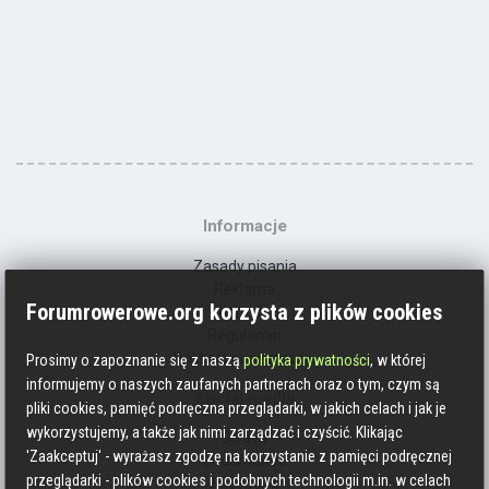
Informacje
Zasady pisania
Reklama
Forumrowerowe.org korzysta z plików cookies
Kontakt
Regulamin
Polityka prywatności
Prosimy o zapoznanie się z naszą
polityka prywatności
, w której
informujemy o naszych zaufanych partnerach oraz o tym, czym są
Social media
pliki cookies, pamięć podręczna przeglądarki, w jakich celach i jak je
wykorzystujemy, a także jak nimi zarządzać i czyścić. Klikając
Strava
'Zaakceptuj' - wyrażasz zgodzę na korzystanie z pamięci podręcznej
Endomondo
przeglądarki - plików cookies i podobnych technologii m.in. w celach
Facebook