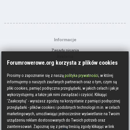
Informacje
Zasady pisania
Reklama
Forumrowerowe.org korzysta z plików cookies
Kontakt
Regulamin
Polityka prywatności
Prosimy o zapoznanie się z naszą
polityka prywatności
, w której
informujemy o naszych zaufanych partnerach oraz o tym, czym są
Social media
pliki cookies, pamięć podręczna przeglądarki, w jakich celach i jak je
wykorzystujemy, a także jak nimi zarządzać i czyścić. Klikając
Strava
'Zaakceptuj' - wyrażasz zgodzę na korzystanie z pamięci podręcznej
Endomondo
przeglądarki - plików cookies i podobnych technologii m.in. w celach
Facebook
marketingowych, umożliwiając jednocześnie wyświetlanie na Twoim
Zmień kolory
urządzeniu reklam dostosowanych do Twoich potrzeb oraz
zainteresowań. Zapoznaj się z pełną treścią zgody klikając w link