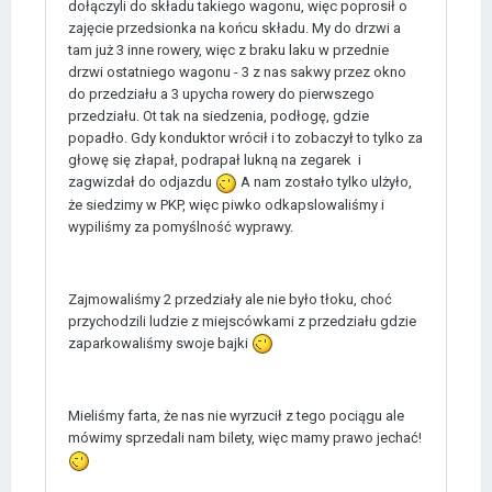
dołączyli do składu takiego wagonu, więc poprosił o
zajęcie przedsionka na końcu składu. My do drzwi a
tam już 3 inne rowery, więc z braku laku w przednie
drzwi ostatniego wagonu - 3 z nas sakwy przez okno
do przedziału a 3 upycha rowery do pierwszego
przedziału. Ot tak na siedzenia, podłogę, gdzie
popadło. Gdy konduktor wrócił i to zobaczył to tylko za
głowę się złapał, podrapał lukną na zegarek i
zagwizdał do odjazdu
A nam zostało tylko ulżyło,
że siedzimy w PKP, więc piwko odkapslowaliśmy i
wypiliśmy za pomyślność wyprawy.
Zajmowaliśmy 2 przedziały ale nie było tłoku, choć
przychodzili ludzie z miejscówkami z przedziału gdzie
zaparkowaliśmy swoje bajki
Mieliśmy farta, że nas nie wyrzucił z tego pociągu ale
mówimy sprzedali nam bilety, więc mamy prawo jechać!