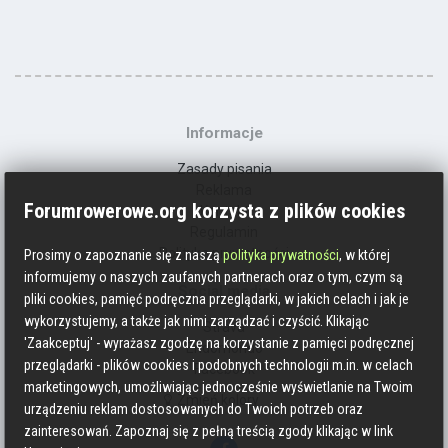
Informacje
Zasady pisania
Reklama
Forumrowerowe.org korzysta z plików cookies
Kontakt
Regulamin
Polityka prywatności
Prosimy o zapoznanie się z naszą
polityka prywatności
, w której
informujemy o naszych zaufanych partnerach oraz o tym, czym są
Social media
pliki cookies, pamięć podręczna przeglądarki, w jakich celach i jak je
wykorzystujemy, a także jak nimi zarządzać i czyścić. Klikając
Strava
'Zaakceptuj' - wyrażasz zgodzę na korzystanie z pamięci podręcznej
Endomondo
przeglądarki - plików cookies i podobnych technologii m.in. w celach
Facebook
marketingowych, umożliwiając jednocześnie wyświetlanie na Twoim
Zmień kolory
urządzeniu reklam dostosowanych do Twoich potrzeb oraz
zainteresowań. Zapoznaj się z pełną treścią zgody klikając w link