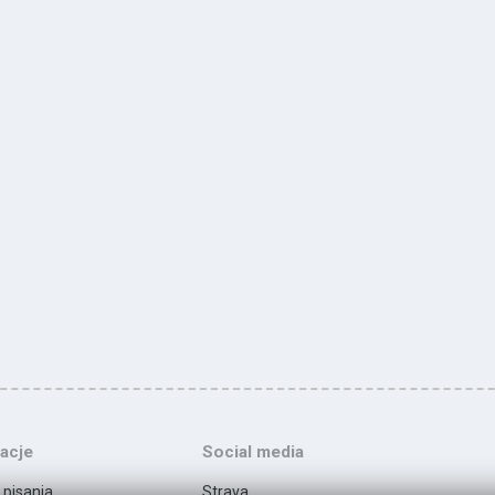
acje
Social media
 pisania
Strava