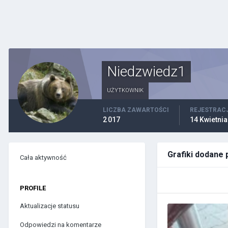
Niedzwiedz1
UŻYTKOWNIK
LICZBA ZAWARTOŚCI
REJESTRAC
2 017
14 Kwietnia
Grafiki dodane
Cała aktywność
PROFILE
Aktualizacje statusu
Odpowiedzi na komentarze