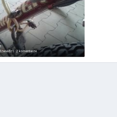
1
dzwiedz1
·
2 komentarze