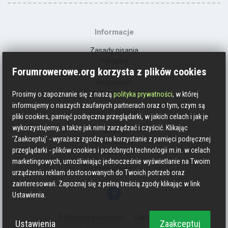
Informacje
Zasady pisania
Reklama
Forumrowerowe.org korzysta z plików cookies
Kontakt
Regulamin
Polityka prywatności
Prosimy o zapoznanie się z naszą
polityka prywatności
, w której
informujemy o naszych zaufanych partnerach oraz o tym, czym są
Social media
pliki cookies, pamięć podręczna przeglądarki, w jakich celach i jak je
wykorzystujemy, a także jak nimi zarządzać i czyścić. Klikając
Strava
'Zaakceptuj' - wyrażasz zgodzę na korzystanie z pamięci podręcznej
Endomondo
przeglądarki - plików cookies i podobnych technologii m.in. w celach
Facebook
marketingowych, umożliwiając jednocześnie wyświetlanie na Twoim
Zmień kolory
urządzeniu reklam dostosowanych do Twoich potrzeb oraz
zainteresowań. Zapoznaj się z pełną treścią zgody klikając w link
Ustawienia.
Polityka prywatności
Ciasteczka
Ustawienia
Zaakceptuj