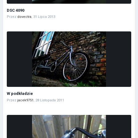
DSC 4090
Przez
dovectra
,
31 Lipca 2013
W podkładzie
Przez
jacek9751
,
28 Listopada 2011