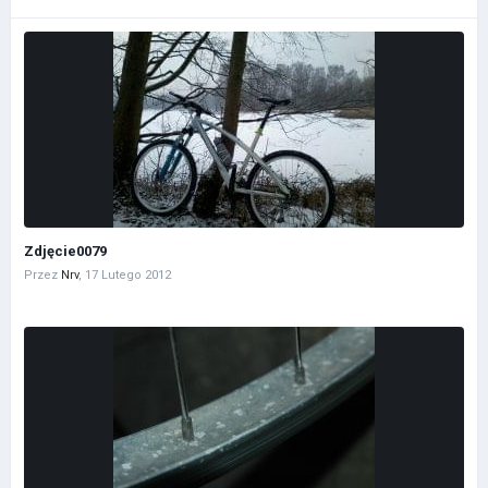
Zdjęcie0079
Przez
Nrv
,
17 Lutego 2012