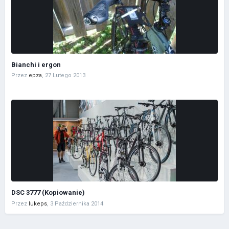
Bianchi i ergon
Przez
epza
,
27 Lutego 2013
DSC 3777 (Kopiowanie)
Przez
lukeps
,
3 Października 2014