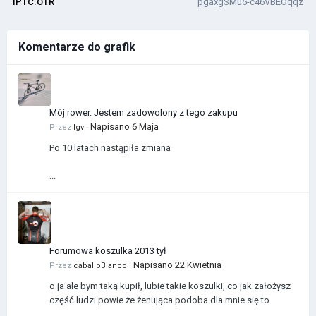
IPTC.OTR
pgaxgSMu5-c46VBEOqqz
Komentarze do grafik
Mój rower. Jestem zadowolony z tego zakupu
Napisano
6 Maja
Przez
Igv
·
Po 10 latach nastąpiła zmiana
...
Forumowa koszulka 2013 tył
Napisano
22 Kwietnia
Przez
caballoBlanco
·
o ja ale bym taką kupił, lubie takie koszulki, co jak założysz
część ludzi powie że żenująca podoba dla mnie się to