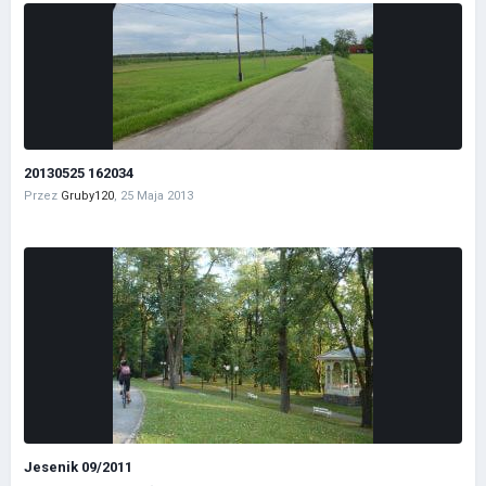
20130525 162034
Przez
Gruby120
,
25 Maja 2013
Jesenik 09/2011