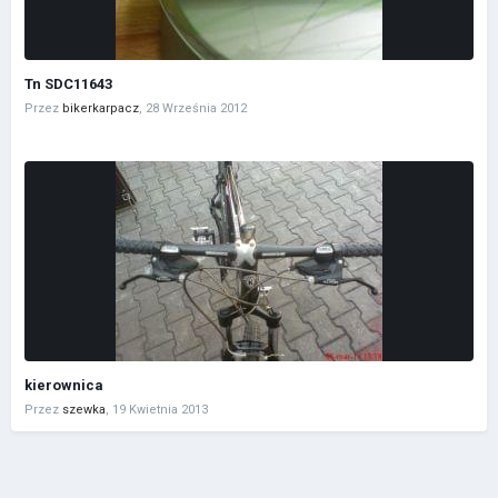
Tn SDC11643
Przez
bikerkarpacz
,
28 Września 2012
kierownica
Przez
szewka
,
19 Kwietnia 2013