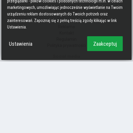
przeglądarki - plików cookies i podobnych technologii m.in. w celach
marketingowych, umożliwiając jednocześnie wyświetlanie na Twoim
Informacje
urządzeniu reklam dostosowanych do Twoich potrzeb oraz
Zasady pisania
zainteresowań. Zapoznaj się z pełną treścią zgody klikając w link
Reklama
Ustawienia.
Kontakt
Regulamin
Ustawienia
Zaakceptuj
Polityka prywatności
Social media
Strava
Endomondo
Facebook
Zmień kolory
Polityka prywatności
Ciasteczka
forumrowerowe.org
Powered by Invision Community