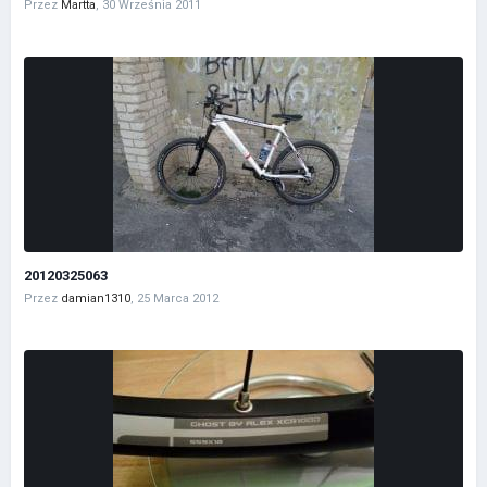
Przez
Martta
,
30 Września 2011
20120325063
Przez
damian1310
,
25 Marca 2012