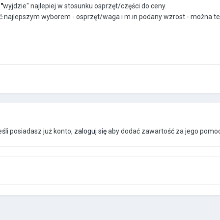
"
wyjdzie" najlepiej w stosunku osprzęt/części do ceny.
ć najlepszym wyborem - osprzęt/waga i m.in podany wzrost - można te
śli posiadasz już konto,
zaloguj się
aby dodać zawartość za jego pomoc