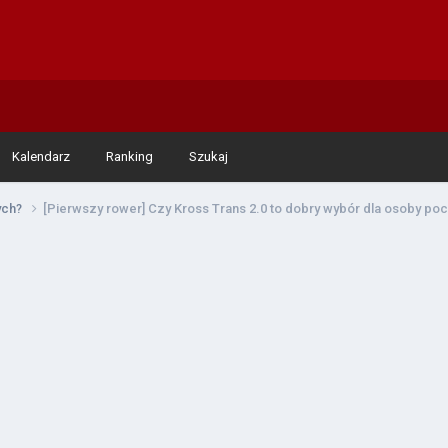
Kalendarz
Ranking
Szukaj
tych?
[Pierwszy rower] Czy Kross Trans 2.0 to dobry wybór dla osoby poc