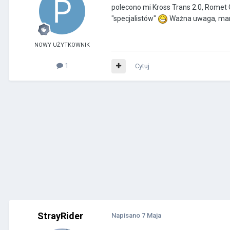
polecono mi Kross Trans 2.0, Romet 
"specjalistów"
Ważna uwaga, mam 1
NOWY UŻYTKOWNIK
1
Cytuj
StrayRider
Napisano
7 Maja