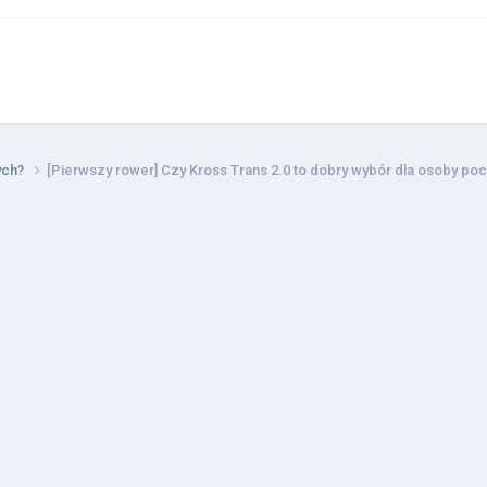
tych?
[Pierwszy rower] Czy Kross Trans 2.0 to dobry wybór dla osoby poc