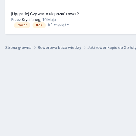
[Upgrade] Czy warto ulepszać rower?
Przez
Krystianeg
,
10 Maja
(i 1 więcej)
rower
trek
Strona główna
Rowerowa baza wiedzy
Jaki rower kupić do X zło