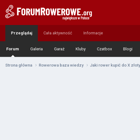
Przeglądaj
Cała aktywność
Informacje
Forum
Galeria
Garaż
Kluby
Czatbox
Blogi
Strona główna
Rowerowa baza wiedzy
Jaki rower kupić do X zło