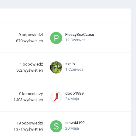
PieszyBezCzasu
9
odpowiedzi
12 Czerwca
870
wyświetleń
sznib
1
odpowiedź
1 Czerwca
562
wyświetleń
dodo1989
0
komentarzy
24 Maja
1 403
wyświetleń
smw44199
19
odpowiedzi
20 Maja
1 371
wyświetleń