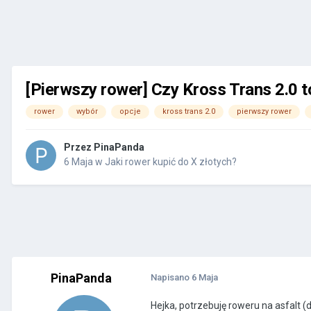
[Pierwszy rower] Czy Kross Trans 2.0 
rower
wybór
opcje
kross trans 2.0
pierwszy rower
Przez
PinaPanda
6 Maja
w
Jaki rower kupić do X złotych?
PinaPanda
Napisano
6 Maja
Hejka, potrzebuję roweru na asfalt (