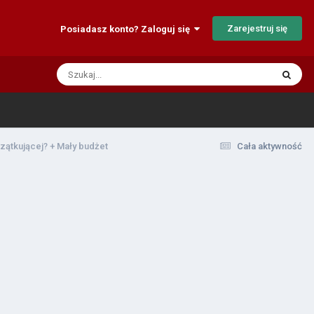
Zarejestruj się
Posiadasz konto? Zaloguj się
zątkującej? + Mały budżet
Cała aktywność