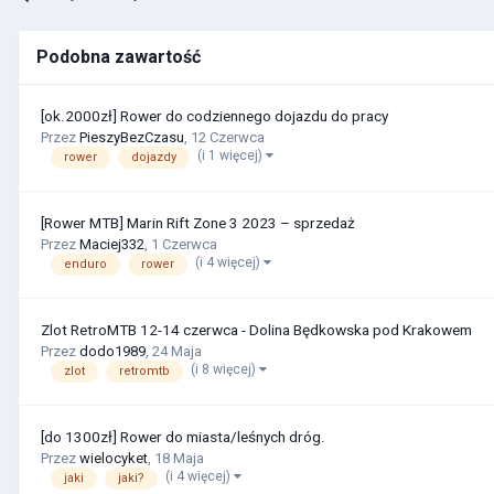
Podobna zawartość
[ok.2000zł] Rower do codziennego dojazdu do pracy
Przez
PieszyBezCzasu
,
12 Czerwca
(i 1 więcej)
rower
dojazdy
[Rower MTB] Marin Rift Zone 3 2023 – sprzedaż
Przez
Maciej332
,
1 Czerwca
(i 4 więcej)
enduro
rower
Zlot RetroMTB 12-14 czerwca - Dolina Będkowska pod Krakowem
Przez
dodo1989
,
24 Maja
(i 8 więcej)
zlot
retromtb
[do 1300zł] Rower do miasta/leśnych dróg.
Przez
wielocyket
,
18 Maja
(i 4 więcej)
jaki
jaki?