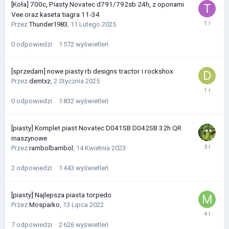
[Koła] 700c, Piasty Novatec d791/792sb 24h, z oponami
Vee oraz kaseta tiagra 11-34
Przez
Thunder1983
,
11 Lutego 2025
0
odpowiedzi
1 572
wyświetleń
[sprzedam] nowe piasty rb designs tractor i rockshox
Przez
dxmtxz
,
2 Stycznia 2025
0
odpowiedzi
1 832
wyświetleń
[piasty] Komplet piast Novatec D041SB D042SB 32h QR
maszynowe
Przez
rambolbambol
,
14 Kwietnia 2023
2
odpowiedzi
1 443
wyświetleń
[piasty] Najlepsza piasta torpedo
Przez
Mosparko
,
13 Lipca 2022
7
odpowiedzi
2 626
wyświetleń