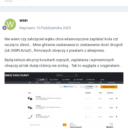
WR81
Napisano
10 Października 2025
Nie wiem czy założyciel wątku chce własnoręcznie zaplatać koła czt
raczej to zlecić... Mnie głównie zastanawia to zestawienie dość drogich
(ok 300PLN/szt) , firmowych obręczy z piastami z aliexpress..
Będą tańsze ale przy kosztach szprych, zaplatania i wymienionych
obręczy aż tak dużej różnicy nie zrobią... Tak to wygląda z oryginałami..