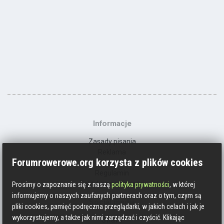
Informacje
Zasady pisania
Reklama
Forumrowerowe.org korzysta z plików cookies
Kontakt
Regulamin
Polityka prywatności
Prosimy o zapoznanie się z naszą
polityka prywatności
, w której
informujemy o naszych zaufanych partnerach oraz o tym, czym są
Social media
pliki cookies, pamięć podręczna przeglądarki, w jakich celach i jak je
wykorzystujemy, a także jak nimi zarządzać i czyścić. Klikając
Strava