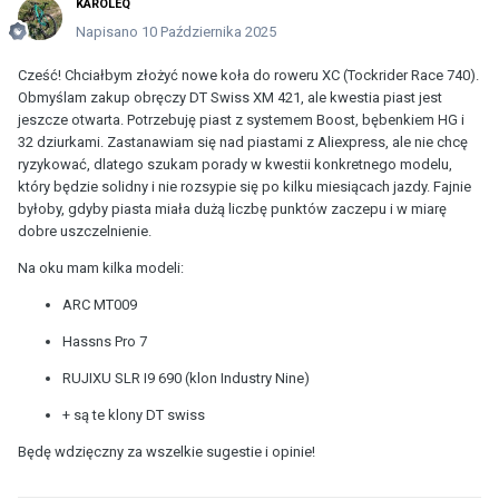
KAROLEQ
Napisano
10 Października 2025
Cześć! Chciałbym złożyć nowe koła do roweru XC (Tockrider Race 740).
Obmyślam zakup obręczy DT Swiss XM 421, ale kwestia piast jest
jeszcze otwarta. Potrzebuję piast z systemem Boost, bębenkiem HG i
32 dziurkami. Zastanawiam się nad piastami z Aliexpress, ale nie chcę
ryzykować, dlatego szukam porady w kwestii konkretnego modelu,
który będzie solidny i nie rozsypie się po kilku miesiącach jazdy. Fajnie
byłoby, gdyby piasta miała dużą liczbę punktów zaczepu i w miarę
dobre uszczelnienie.
Na oku mam kilka modeli:
ARC MT009
Hassns Pro 7
RUJIXU SLR I9 690 (klon Industry Nine)
+ są te klony DT swiss
Będę wdzięczny za wszelkie sugestie i opinie!