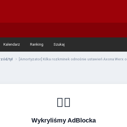
Kalendarz
Ranking
Szukaj
rzód/tył
[Amortyzator] Kilka rozkminek odnośnie ustawień Axona Werx o
🚴‍♂️
Wykryliśmy AdBlocka