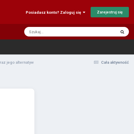
Zarejestruj się
Posiadasz konto? Zaloguj się
raz jego alternatyw
Cała aktywność