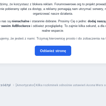
zimy, że korzystasz z blokera reklam. Forumrowerowe.org to projekt prowa
nie pobieramy opłat za dostęp, a reklamy pomagają nam utrzymać serwery, ro
organizować nasze działania.
u nas są
nienachalne
i starannie dobrane. Prosimy Cię o jedno:
dodaj naszą
w swoim AdBlockerze
i odśwież przeglądarkę. To zajmie kilka sekund, a dla
realne wsparcie.
ujemy, że jesteś z nami. Trzymaj kierownicę prosto i do zobaczenia na t
Odśwież stronę
rzód/tył
[Amortyzator] Kilka rozkminek odnośnie ustawień Axona Werx o