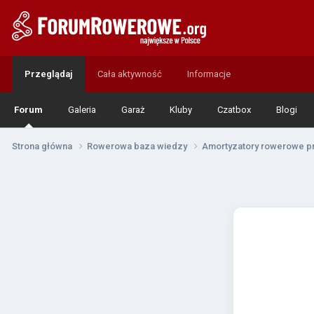
Przeglądaj
Cała aktywność
Informacje
Forum
Galeria
Garaż
Kluby
Czatbox
Blogi
Strona główna
Rowerowa baza wiedzy
Amortyzatory rowerowe p