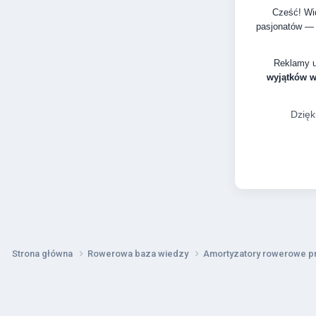
Cześć! Wid
pasjonatów — 
Reklamy 
wyjątków 
Dzięk
Strona główna
Rowerowa baza wiedzy
Amortyzatory rowerowe p