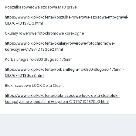
Koszulka rowerowa szosowa MTB gravel
https://www.olx.pl/d/oferta/koszulka-rowerowa-szosowa-mtb-gravel-
CID767-ID137EIG.html
Okulary rowerowe fotochromowe korekcyjne
https://www.olx.pl/d/oferta/okulary-rowerowe-fotochromowe-
korekcyjne-CID87-ID13GceQ.html
Korba ultegra fc-6800 długość 175mm
https://www.olx.pl/d/oferta/korba-ultegra-fc-6800-dlugosc-175mm-
CID767-ID13GczS.html
Bloki szosowe LOOK Delta Cleant
https://www.olx.pl/d/oferta/bloki-szosowe-look-delta-cleatbloki-
kompatybilne-z-pedalami-w-system-CID767-ID137CeQ.html