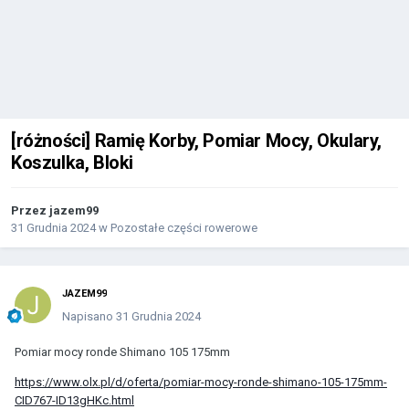
[różności] Ramię Korby, Pomiar Mocy, Okulary,
Koszulka, Bloki
Przez
jazem99
31 Grudnia 2024
w
Pozostałe części rowerowe
JAZEM99
Napisano
31 Grudnia 2024
Pomiar mocy ronde Shimano 105 175mm
https://www.olx.pl/d/oferta/pomiar-mocy-ronde-shimano-105-175mm-
CID767-ID13gHKc.html