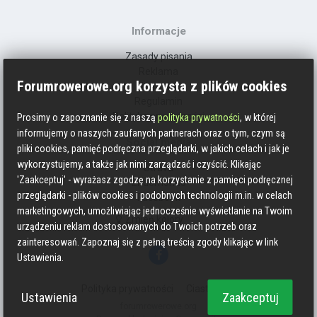
Informacje
Zasady pisania
Reklama
Forumrowerowe.org korzysta z plików cookies
Kontakt
Regulamin
Polityka prywatności
Prosimy o zapoznanie się z naszą
polityka prywatności
, w której
informujemy o naszych zaufanych partnerach oraz o tym, czym są
Social media
pliki cookies, pamięć podręczna przeglądarki, w jakich celach i jak je
wykorzystujemy, a także jak nimi zarządzać i czyścić. Klikając
Strava
'Zaakceptuj' - wyrażasz zgodzę na korzystanie z pamięci podręcznej
Endomondo
przeglądarki - plików cookies i podobnych technologii m.in. w celach
Facebook
marketingowych, umożliwiając jednocześnie wyświetlanie na Twoim
Zmień kolory
urządzeniu reklam dostosowanych do Twoich potrzeb oraz
zainteresowań. Zapoznaj się z pełną treścią zgody klikając w link
Ustawienia.
Polityka prywatności
Ciasteczka
Ustawienia
Zaakceptuj
forumrowerowe.org