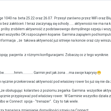
ge 1040 na beta 25.22 oraz 26.07. Przesył zarówno przez WiFi oraz Bl
o bez zakłóceń. I teraz zaczynają się schody....... aktywności nie ma n
la próby zrobiłem aktywność z podstawowego domyślnego szpeju i wsz
 jest wszystko OK rozpocząłem kopanie. Garmina zapiąłem pod komputer
e informacja , że takowa aktywność już istnieje na koncie oraz czy wins
ję pacjenta z różnymi konfiguracjami. Zobaczę co z tego wyniknie.
.........hmm.............. Garmin jest jak żona ....ma swoje kaprysy
😁
ręcznie przekierować aktywność pod właściwy rower bo już się nie da z
 ,że obsługując kolarstwo z poziomu zegarka Garmina wszystkie aktywno
a ręcznie przypisywać pod właściwy rower. W Garminie wszystko działa z
lbo w Connect opcja - "trenażer". Czy to tak wiele.
y trenażera zmienianie domyślności szpeju na Connect.