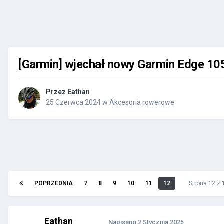
[Garmin] wjechał nowy Garmin Edge 10
Przez
Eathan
25 Czerwca 2024
w
Akcesoria rowerowe
POPRZEDNIA
7
8
9
10
11
12
Strona 12 z
Eathan
Napisano
2 Stycznia 2025