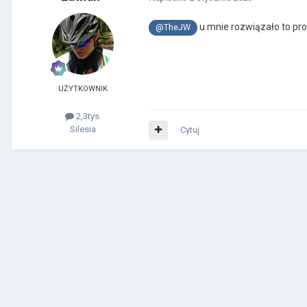
u mnie rozwiązało to prob
@TheJW
UŻYTKOWNIK
2,3tys.
Silesia
Cytuj