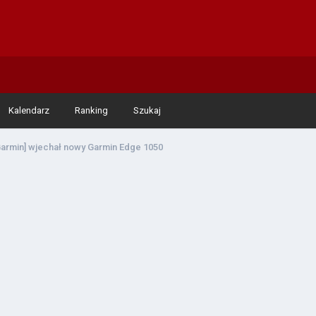
Kalendarz
Ranking
Szukaj
Garmin] wjechał nowy Garmin Edge 1050