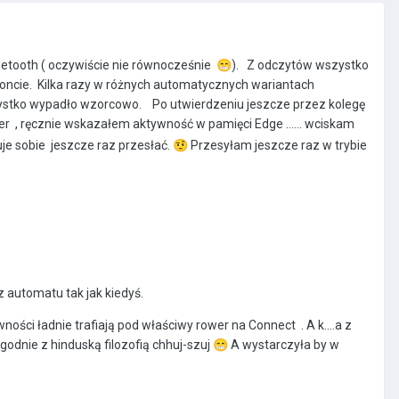
uetooth ( oczywiście nie równocześnie
😁
). Z odczytów wszystko
a koncie. Kilka razy w różnych automatycznych wariantach
ystko wypadło wzorcowo. Po utwierdzeniu jeszcze przez kolegę
 , ręcznie wskazałem aktywność w pamięci Edge ...... wciskam
zuje sobie jeszcze raz przesłać.
🤨
Przesyłam jeszcze raz w trybie
 automatu tak jak kiedyś.
ści ładnie trafiają pod właściwy rower na Connect . A k....a z
godnie z hinduską filozofią chhuj-szuj
😁
A wystarczyła by w