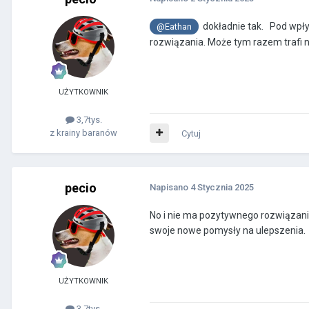
dokładnie tak. Pod wp
@Eathan
rozwiązania. Może tym razem trafi 
UŻYTKOWNIK
3,7tys.
z krainy baranów
Cytuj
pecio
Napisano
4 Stycznia 2025
No i nie ma pozytywnego rozwiązania (
swoje nowe pomysły na ulepszenia.
UŻYTKOWNIK
3,7tys.