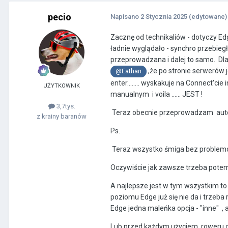
pecio
Napisano
2 Stycznia 2025
(edytowane)
Zacznę od technikaliów - dotyczy Ed
ładnie wyglądało - synchro przebiegł
przeprowadzana i dalej to samo. D
,że po stronie serwerów
@Eathan
enter........ wyskakuje na Connect'ci
UŻYTKOWNIK
manualnym i voila ...... JEST !
3,7tys.
Teraz obecnie przeprowadzam autops
z krainy baranów
Ps.
Teraz wszystko śmiga bez problemów.....
Oczywiście jak zawsze trzeba potem 
A najlepsze jest w tym wszystkim to
poziomu Edge już się nie da i trzeb
Edge jedna maleńka opcja - "inne" , a
Lub przed każdym użyciem roweru cz