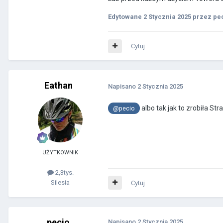
Edytowane
2 Stycznia 2025
przez pe
Cytuj
Eathan
Napisano
2 Stycznia 2025
albo tak jak to zrobiła St
@pecio
UŻYTKOWNIK
2,3tys.
Silesia
Cytuj
pecio
Napisano
2 Stycznia 2025