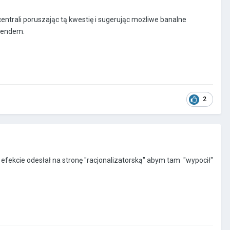
entrali poruszając tą kwestię i sugerując możliwe banalne
y endem.
2
 W efekcie odesłał na stronę "racjonalizatorską" abym tam "wypocił"