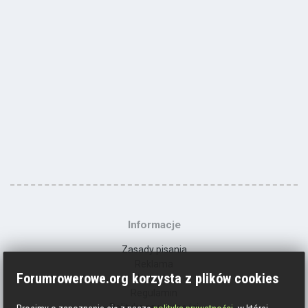
Informacje
Zasady pisania
Reklama
Forumrowerowe.org korzysta z plików cookies
Kontakt
Regulamin
Polityka prywatności