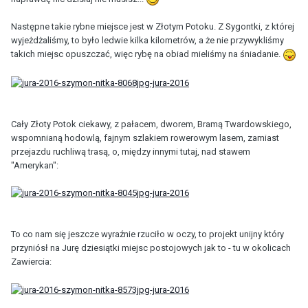
Następne takie rybne miejsce jest w Złotym Potoku. Z Sygontki, z której
wyjeżdżaliśmy, to było ledwie kilka kilometrów, a że nie przywykliśmy
takich miejsc opuszczać, więc rybę na obiad mieliśmy na śniadanie.
Cały Złoty Potok ciekawy, z pałacem, dworem, Bramą Twardowskiego,
wspomnianą hodowlą, fajnym szlakiem rowerowym lasem, zamiast
przejazdu ruchliwą trasą, o, między innymi tutaj, nad stawem
"Amerykan":
To co nam się jeszcze wyraźnie rzuciło w oczy, to projekt unijny który
przyniósł na Jurę dziesiątki miejsc postojowych jak to - tu w okolicach
Zawiercia: