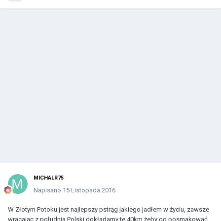
MICHALR75
Napisano
15 Listopada 2016
W Złotym Potoku jest najlepszy pstrąg jakiego jadłem w życiu, zawsze
wracając z południa Polski dokładamy te 40km żeby go posmakować