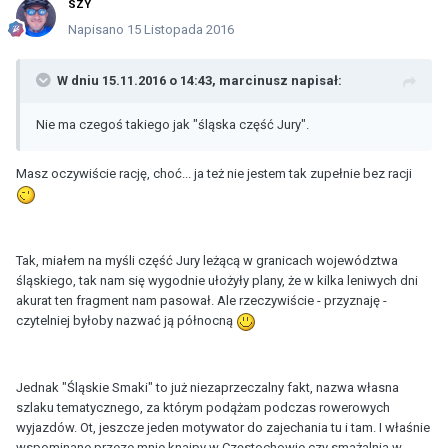
SZY
Napisano
15 Listopada 2016
W dniu 15.11.2016 o 14:43, marcinusz napisał:
Nie ma czegoś takiego jak "śląska część Jury".
Masz oczywiście rację, choć... ja też nie jestem tak zupełnie bez racji
Tak, miałem na myśli część Jury leżącą w granicach województwa
śląskiego, tak nam się wygodnie ułożyły plany, że w kilka leniwych dni
akurat ten fragment nam pasował. Ale rzeczywiście - przyznaję -
czytelniej byłoby nazwać ją północną
Jednak "Śląskie Smaki" to już niezaprzeczalny fakt, nazwa własna
szlaku tematycznego, za którym podążam podczas rowerowych
wyjazdów. Ot, jeszcze jeden motywator do zajechania tu i tam. I właśnie
wspominane przeze mnie knajpy w Częstochowie czy smażalnia w