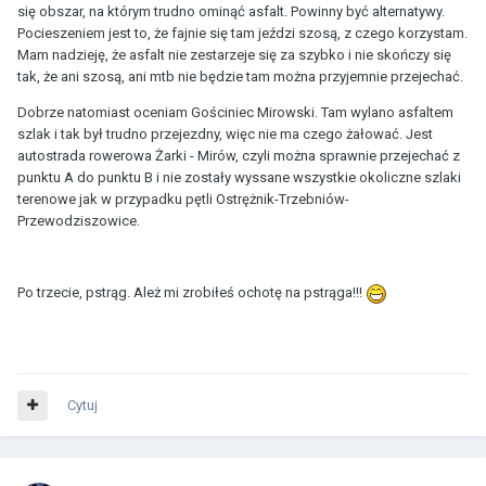
się obszar, na którym trudno ominąć asfalt. Powinny być alternatywy.
Pocieszeniem jest to, że fajnie się tam jeździ szosą, z czego korzystam.
Mam nadzieję, że asfalt nie zestarzeje się za szybko i nie skończy się
tak, że ani szosą, ani mtb nie będzie tam można przyjemnie przejechać.
Dobrze natomiast oceniam Gościniec Mirowski. Tam wylano asfaltem
szlak i tak był trudno przejezdny, więc nie ma czego żałować. Jest
autostrada rowerowa Żarki - Mirów, czyli można sprawnie przejechać z
punktu A do punktu B i nie zostały wyssane wszystkie okoliczne szlaki
terenowe jak w przypadku pętli Ostrężnik-Trzebniów-
Przewodziszowice.
Po trzecie, pstrąg. Ależ mi zrobiłeś ochotę na pstrąga!!!
Cytuj