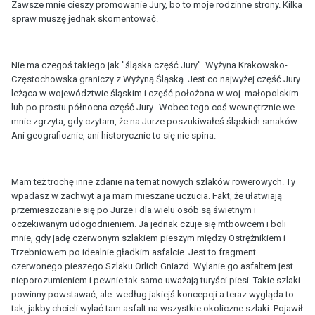
Zawsze mnie cieszy promowanie Jury, bo to moje rodzinne strony. Kilka
spraw muszę jednak skomentować.
Nie ma czegoś takiego jak "śląska część Jury". Wyżyna Krakowsko-
Częstochowska graniczy z Wyżyną Śląską. Jest co najwyżej część Jury
leżąca w województwie śląskim i część położona w woj. małopolskim
lub po prostu północna część Jury. Wobec tego coś wewnętrznie we
mnie zgrzyta, gdy czytam, że na Jurze poszukiwałeś śląskich smaków...
Ani geograficznie, ani historycznie to się nie spina.
Mam też trochę inne zdanie na temat nowych szlaków rowerowych. Ty
wpadasz w zachwyt a ja mam mieszane uczucia. Fakt, że ułatwiają
przemieszczanie się po Jurze i dla wielu osób są świetnym i
oczekiwanym udogodnieniem. Ja jednak czuje się mtbowcem i boli
mnie, gdy jadę czerwonym szlakiem pieszym między Ostrężnikiem i
Trzebniowem po idealnie gładkim asfalcie. Jest to fragment
czerwonego pieszego Szlaku Orlich Gniazd. Wylanie go asfaltem jest
nieporozumieniem i pewnie tak samo uważają turyści piesi. Takie szlaki
powinny powstawać, ale według jakiejś koncepcji a teraz wygląda to
tak, jakby chcieli wylać tam asfalt na wszystkie okoliczne szlaki. Pojawił