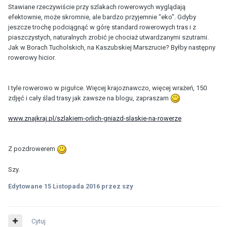
Stawiane rzeczywiście przy szlakach rowerowych wyglądają
efektownie, może skromnie, ale bardzo przyjemnie "eko". Gdyby
jeszcze trochę podciągnąć w górę standard rowerowych tras i z
piaszczystych, naturalnych zrobić je chociaż utwardzanymi szutrami.
Jak w Borach Tucholskich, na Kaszubskiej Marszrucie? Byłby następny
rowerowy hicior.
I tyle rowerowo w pigułce. Więcej krajoznawczo, więcej wrażeń, 150
zdjęć i cały ślad trasy jak zawsze na blogu, zapraszam
www.znajkraj.pl/szlakiem-orlich-gniazd-slaskie-na-rowerze
Z pozdrowerem
Szy.
Edytowane
15 Listopada 2016
przez szy
Cytuj