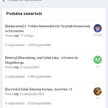
Podobna zawartość
[Wydarzenie] 3. Polsko-Niemieckie Dni Turystyki Rowerowej
w Szczecinie
Przez
szy
,
17 Lutego
0
odpowiedzi
1 695
wyświetleń
[Niemcy] Elberadweg, czyli Szlak Łaby - z Drezna do
Magdeburga
Przez
szy
,
21 Lipca 2025
3
odpowiedzi
2 990
wyświetleń
[EuroVelo] Szlak Żelaznej Kurtyny - EuroVelo 13
Przez
szy
,
5 Listopada 2024
3
odpowiedzi
3 203
wyświetleń