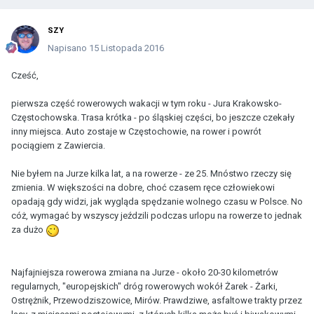
SZY
Napisano
15 Listopada 2016
Cześć,
pierwsza część rowerowych wakacji w tym roku - Jura Krakowsko-
Częstochowska. Trasa krótka - po śląskiej części, bo jeszcze czekały
inny miejsca. Auto zostaje w Częstochowie, na rower i powrót
pociągiem z Zawiercia.
Nie byłem na Jurze kilka lat, a na rowerze - ze 25. Mnóstwo rzeczy się
zmienia. W większości na dobre, choć czasem ręce człowiekowi
opadają gdy widzi, jak wygląda spędzanie wolnego czasu w Polsce. No
cóż, wymagać by wszyscy jeździli podczas urlopu na rowerze to jednak
za dużo
Najfajniejsza rowerowa zmiana na Jurze - około 20-30 kilometrów
regularnych, "europejskich" dróg rowerowych wokół Żarek - Żarki,
Ostrężnik, Przewodziszowice, Mirów. Prawdziwe, asfaltowe trakty przez