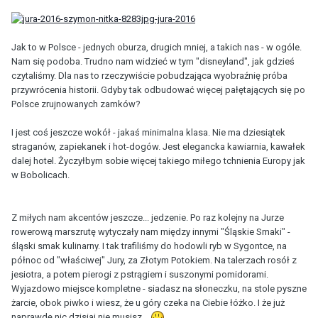
Jak to w Polsce - jednych oburza, drugich mniej, a takich nas - w ogóle.
Nam się podoba. Trudno nam widzieć w tym "disneyland", jak gdzieś
czytaliśmy. Dla nas to rzeczywiście pobudzająca wyobraźnię próba
przywrócenia historii. Gdyby tak odbudować więcej pałętających się po
Polsce zrujnowanych zamków?
I jest coś jeszcze wokół - jakaś minimalna klasa. Nie ma dziesiątek
straganów, zapiekanek i hot-dogów. Jest elegancka kawiarnia, kawałek
dalej hotel. Życzyłbym sobie więcej takiego miłego tchnienia Europy jak
w Bobolicach.
Z miłych nam akcentów jeszcze... jedzenie. Po raz kolejny na Jurze
rowerową marszrutę wytyczały nam między innymi "Śląskie Smaki" -
śląski smak kulinarny. I tak trafiliśmy do hodowli ryb w Sygontce, na
północ od "właściwej" Jury, za Złotym Potokiem. Na talerzach rosół z
jesiotra, a potem pierogi z pstrągiem i suszonymi pomidorami.
Wyjazdowo miejsce kompletne - siadasz na słoneczku, na stole pyszne
żarcie, obok piwko i wiesz, że u góry czeka na Ciebie łóżko. I że już
naprawdę nic dzisiaj nie musisz...