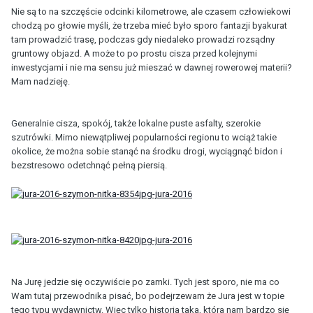
Nie są to na szczęście odcinki kilometrowe, ale czasem człowiekowi
chodzą po głowie myśli, że trzeba mieć było sporo fantazji byakurat
tam prowadzić trasę, podczas gdy niedaleko prowadzi rozsądny
gruntowy objazd. A może to po prostu cisza przed kolejnymi
inwestycjami i nie ma sensu już mieszać w dawnej rowerowej materii?
Mam nadzieję.
Generalnie cisza, spokój, także lokalne puste asfalty, szerokie
szutrówki. Mimo niewątpliwej popularności regionu to wciąż takie
okolice, że można sobie stanąć na środku drogi, wyciągnąć bidon i
bezstresowo odetchnąć pełną piersią.
Na Jurę jedzie się oczywiście po zamki. Tych jest sporo, nie ma co
Wam tutaj przewodnika pisać, bo podejrzewam że Jura jest w topie
tego typu wydawnictw. Więc tylko historia taka, która nam bardzo się