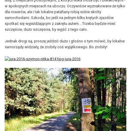
lasy, z miejscami postojowymi, z których kilka może być i biwakowymi -
w spokojnych miejscach na uboczu. Oczywiście wyznakowane że tylko
dla rowerów, ale i tak lokalne patafiany robią sobie skróty
samochodami. Szkoda, bo jeśli na jednym kilku krętych zjazdów
spotkać się wyjeżdżającym z zakrętu autem... Trzeba będzie mieć
szczęście, dużo szczęscia, by wyjść z tego cało.
Jednak drogi są, proszę jeździć dużo i głośno o tym mówić, by lokalne
samorządy widziały, że zrobiły coś wyjątkowego. Bo zrobiły!