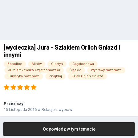
[wycieczka] Jura - Szlakiem Orlich Gniazd i
innymi
Bobolice
Mirów
Olsztyn
Częstochowa
Jura Krakowsko-Częstochowska
Śląskie
Wyprawy rowerowe
Turystyka rowerowa
Znajkraj
Szlak Orlich Gniazd
Przez
szy
15 Listopada 2016
w
Relacje z wypraw
Odpowiedz w tym temacie