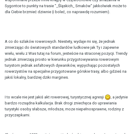
Sygontce to punkty na trasie "_Śląskich_ Smaków" jakkolwiek może to
dla Ciebie brzmieć dziwnie (i boleć, co naprawdę rozumiem).
A co do szlaków rowerowych. Niestety, wydaje mi się, że jednak
zmierzając do światowych standardów ludkowie jak Ty i zapewne
wielu, wielu z Was tutaj na forum, jesteście na straconej pozycji. Trendy
jednak zmierzają prosto w kierunku przygotowywania rowerowym
turystom jednak asfaltowych dywaników, wypychając pozostałych
rowerzystów na specjalne przygotowane górskie trasy, albo gdzieś na
jakiś lokalny, bardziej dziki margines.
I to wcale nie jest jakiś akt rowerowej, turystycznej agresji
, a jedynie
bardzo rozsądna kalkulacja. Brak drogi zniechęca do uprawiania
turystyki osoby słabsze, młodsze, moze niepełnosprawne, rodziny z
przyczepkami.