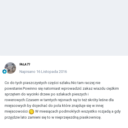
FALA77
Napisano
16 Listopada 2016
Co do tych piaszczystych części szlaku.Nic tam raczej nie
powstanie.Powinno się natomiast wprowadzić zakaz wiazdu ciężkim
sprzętem do wycinki drzew po szlakach pieszych i
rowerowych.Czasem w tamtych rejonach są to też skróty leśne dla
miejscowych by dojechać do pola które znajduje się w innej
miejscowości
W miesiącach podmokłych wszystko rozjadą a gdy
przyjdzie lato zamieni się to w nieprzejezdną piaskownicę.