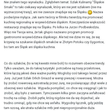
Nie znałem tego wynalazku. Zgłębiłem temat. Szlak Kulinarny "Śląskie
Smaki" to taki ciekawy wynalazek, który ani nie jest szlakiem (nie ma
wyznaczonej trasy), ani nie zawsze znajduje się na Śląsku
Nazwa
podwójnie myląca. Jak sami twórcy w filmiku twierdzą ma promować
kuchnię regionalną w województwie śląskim. Rzeczywiście większość
restauracji znajduje się na Śląsku. Po kilka na Jurze i Podbeskidziu.
Więc nie Twoja wina, że tak głupio nazwano program promocji
gastronomii województwa śląskiego. Ale też nie dziw mi się, że się
krzywię na szukanie śląskich smaków w Złotym Potoku czy Sygontce,
bo tam ani Śląsk ani śląska kuchnia.
Co do szlaków, (to w tej kwestii mnie boli) to rozumiem obecne trendy.
Tylko uważam, że do takiej turystyki potrzebne są trasy przelotowe,
które łączą jakieś dwa ważne punkty. Mogłoby coś takiego lecieć przez
Jurę. Już jest Szlak Orlich Gniazd w wersji pieszej i rowerowej. Można
by zrobić rowerową autostradę przez Jurę, nie poświęcając zbyt wiele z
obecnej sieci szlaków. Wypada pomyśleć, co chce się osiągnąć i jak to
zrobić, aby było z sensem. Tymczasem kilka gmin zaczyna asfaltować
trochę na oślep. Zrobili pętle, którą nigdzie nie da się dojechać, ale
trudno ominąć, gdy nie chce się asfaltu. Wygodny łącznik, gdy jeżdżę
tam szosą, ale utrata szlaków mtb jest nieproporcjonalnie duża.