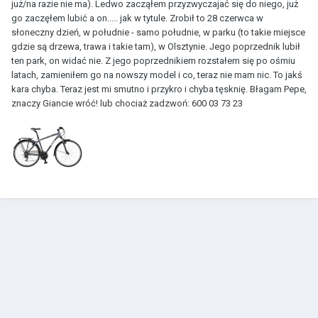
już/na razie nie ma). Ledwo zacząłem przyzwyczajać się do niego, już
go zaczęłem lubić a on..... jak w tytule. Zrobił to 28 czerwca w
słoneczny dzień, w południe - samo południe, w parku (to takie miejsce
gdzie są drzewa, trawa i takie tam), w Olsztynie. Jego poprzednik lubił
ten park, on widać nie. Z jego poprzednikiem rozstałem się po ośmiu
latach, zamieniłem go na nowszy model i co, teraz nie mam nic. To jakś
kara chyba. Teraz jest mi smutno i przykro i chyba tęsknię. Błagam Pepe,
znaczy Giancie wróć! lub chociaż zadzwoń: 600 03 73 23