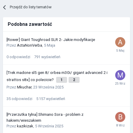
Przejdź do listy tematów
Podobna zawartość
[Rower] Giant Toughroad SLR 2- Jakie modyfikacje
Przez
ActaNonVerba
,
5 Maja
0
odpowiedzi
791
wyświetleń
[Trek madone sl5 gen 8/ orbea m30i/ gigant advanced 2 i
strattos s8x] co polecicie?
1
2
Przez
Mkuchar
,
23 Września 2025
35
odpowiedzi
5 157
wyświetleń
[Przerzutka tylna] Shimano Sora - problem z
hakiem/wieszakiem
Przez
kazikizak
,
5 Września 2025