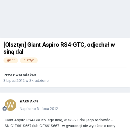
[Olsztyn] Giant Aspiro RS4-GTC, odjechał w
siną dal
giant
olsztyn
Przez
warmiak49
3 Lipca 2012
w
Skradzione
WARMIAK49
Napisano
3 Lipca 2012
Giant Aspiro RS4-GRC to jego imię, wiek - 21 dni, jego rodowód -
SN:C1F661S667 (lub CIF661S667 - w gwarancji nie wyraźnie a ramy