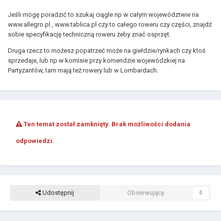
Jeśli mogę poradzić to szukaj ciągle np w całym województwie na
www.allegro.pl , www.tablica.pl czy to całego roweru czy części, znajdź
sobie specyfikację techniczną roweru żeby znać osprzęt.
Druga rzecz to możesz popatrzeć może na giełdzie/rynkach czy ktoś
sprzedaje, lub np w komisie przy komendzie wojewódzkiej na
Partyzantów, tam mają też rowery lub w Lombardach.
Ten temat został zamknięty. Brak możliwości dodania
odpowiedzi.
Udostępnij
Obserwujący
0