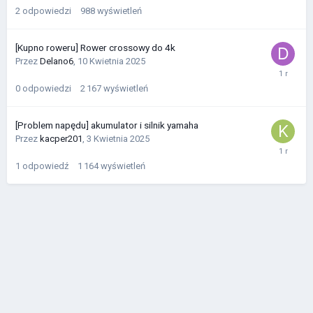
2
odpowiedzi
988
wyświetleń
[Kupno roweru] Rower crossowy do 4k
Przez
Delano6
,
10 Kwietnia 2025
0
odpowiedzi
2 167
wyświetleń
[Problem napędu] akumulator i silnik yamaha
Przez
kacper201
,
3 Kwietnia 2025
1
odpowiedź
1 164
wyświetleń