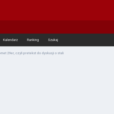
Kalendarz
Ranking
Szukaj
met 29er, czyli pretekst do dyskusji o stali