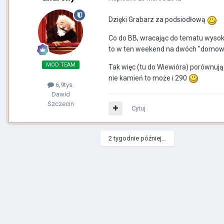
Dzięki Grabarz za podsiodłową
Co do BB, wracając do tematu wysoko
to w ten weekend na dwóch "domow
MOD TEAM
Tak więc (tu do Wiewióra) porównuj
nie kamień to może i 290
6,9tys.
Dawid
Szczecin
Cytuj
2 tygodnie później...