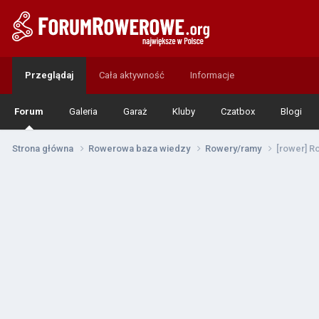
Przeglądaj
Cała aktywność
Informacje
Forum
Galeria
Garaż
Kluby
Czatbox
Blogi
Strona główna
Rowerowa baza wiedzy
Rowery/ramy
[rower] Ro