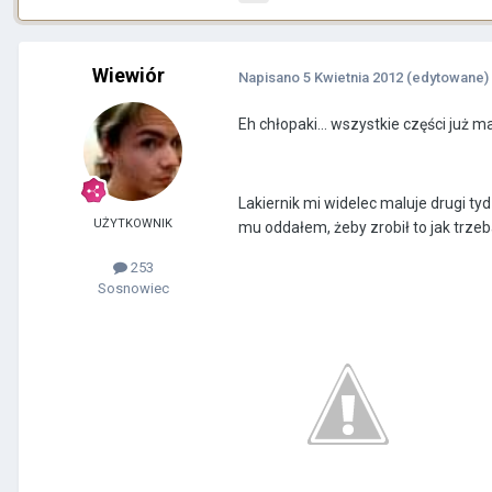
Wiewiór
Napisano
5 Kwietnia 2012
(edytowane)
Eh chłopaki... wszystkie części już 
Lakiernik mi widelec maluje drugi ty
UŻYTKOWNIK
mu oddałem, żeby zrobił to jak trze
253
Sosnowiec