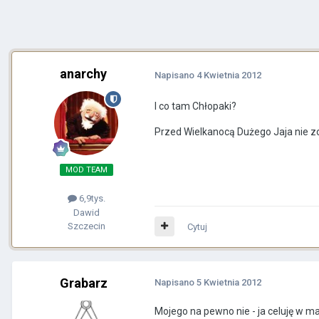
anarchy
Napisano
4 Kwietnia 2012
I co tam Chłopaki?
Przed Wielkanocą Dużego Jaja nie
MOD TEAM
6,9tys.
Dawid
Szczecin
Cytuj
Grabarz
Napisano
5 Kwietnia 2012
Mojego na pewno nie - ja celuję w ma