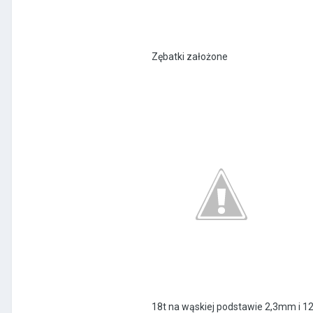
Zębatki założone
18t na wąskiej podstawie 2,3mm i 1