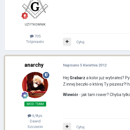
UŻYTKOWNIK
705
Trójmiasto
Cytuj
anarchy
Napisano
5 Kwietnia 2012
Hej
Grabarz
a kolor już wybrałeś? Py
Z innej beczki-o której Ty piszesz?! 
Wiewiór
- jak tam rower? Chyba tylk
MOD TEAM
6,9tys.
Dawid
Szczecin
Cytuj