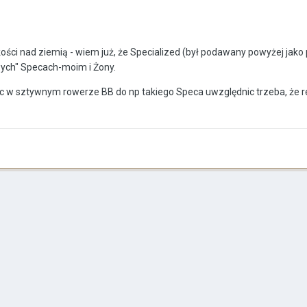
ści nad ziemią - wiem już, że Specialized (był podawany powyżej jako
ych" Specach-moim i Żony.
ąc w sztywnym rowerze BB do np takiego Speca uwzględnic trzeba, że 