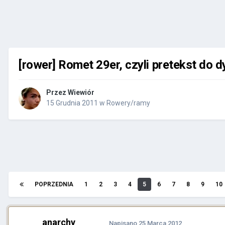
[rower] Romet 29er, czyli pretekst do dy
Przez
Wiewiór
15 Grudnia 2011
w
Rowery/ramy
POPRZEDNIA
1
2
3
4
5
6
7
8
9
10
anarchy
Napisano
25 Marca 2012