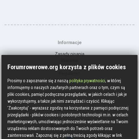
Informacje
Zasady pisania
Reklama
Forumrowerowe.org korzysta z plików cookies
Kontakt
Regulamin
Polityka prywatności
Prosimy o zapoznanie się z naszą
polityka prywatności
, w której
informujemy o naszych zaufanych partnerach oraz o tym, czym są
Social media
pliki cookies, pamięć podręczna przeglądarki, w jakich celach i jak je
wykorzystujemy, a także jak nimi zarządzać i czyścić. Klikając
Strava
'Zaakceptuj' - wyrażasz zgodzę na korzystanie z pamięci podręcznej
Endomondo
przeglądarki - plików cookies i podobnych technologii m.in. w celach
Facebook
marketingowych, umożliwiając jednocześnie wyświetlanie na Twoim
Zmień kolory
urządzeniu reklam dostosowanych do Twoich potrzeb oraz
zainteresowań. Zapoznaj się z pełną treścią zgody klikając w link