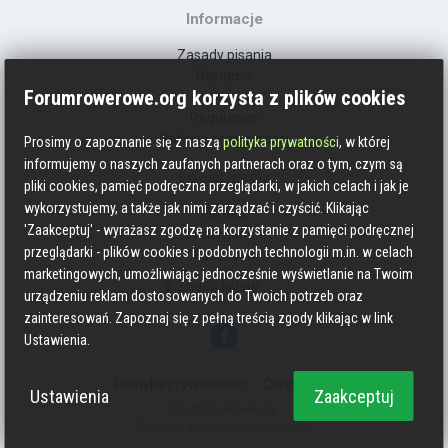
Informacje
Zasady pisania
Reklama
Forumrowerowe.org korzysta z plików cookies
Kontakt
Regulamin
Polityka prywatności
Prosimy o zapoznanie się z naszą
polityka prywatności
, w której
informujemy o naszych zaufanych partnerach oraz o tym, czym są
Social media
pliki cookies, pamięć podręczna przeglądarki, w jakich celach i jak je
wykorzystujemy, a także jak nimi zarządzać i czyścić. Klikając
Strava
'Zaakceptuj' - wyrażasz zgodzę na korzystanie z pamięci podręcznej
Endomondo
przeglądarki - plików cookies i podobnych technologii m.in. w celach
Facebook
marketingowych, umożliwiając jednocześnie wyświetlanie na Twoim
Zmień kolory
urządzeniu reklam dostosowanych do Twoich potrzeb oraz
zainteresowań. Zapoznaj się z pełną treścią zgody klikając w link
Ustawienia.
Polityka prywatności
Ciasteczka
Ustawienia
Zaakceptuj
forumrowerowe.org
Powered by Invision Community