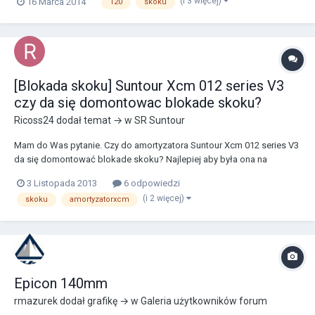
(i 3 więcej)
16 Marca 2014
120
skoku
internecie czytałem że chyba można to zrobić przekładając jakieś
podkładki. Mógłby ktoś napisać czy faktyc...
[Blokada skoku] Suntour Xcm 012 series V3
czy da się domontowac blokade skoku?
Ricoss24
dodał temat → w
SR Suntour
Mam do Was pytanie. Czy do amortyzatora Suntour Xcm 012 series V3
da się domontować blokade skoku? Najlepiej aby była ona na
kierownicy, ale w ostateczności czy dało by się ją zamontować na
3 Listopada 2013
6 odpowiedzi
amortyzatorze. Jeszcze jedno nie posiadam na amortyzatorze
(i 2 więcej)
skoku
amortyzatorxcm
takiego, nie wiem jak się to nazywa profesjonalni...
Epicon 140mm
rmazurek
dodał grafikę → w
Galeria użytkowników forum