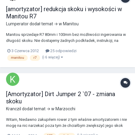
[amortyzator] redukcja skoku i wysokości w
Manitou R7
Lumperator
dodał temat → w
Manitou
Manitou sprzedaje R7 80mm i 100mm bez możliwości ingerowania w
długość skoku. Nie dostajemy żadnych podkładek, instrukcji, na
stronie również nic nie ma na ten temat. Słowem nie da się. A może się
3 Czerwca 2012
25 odpowiedzi
da... ale tylko w jedną stronę: ze 100mm na mniej. Skrępowany
(i 6 więcej)
manitou
r7
sytuacją posiadania nówki sztuki R7 Pro...
[Amortyzator] Dirt Jumper 2 `07 - zmiana
skoku
Kranczil
dodał temat → w
Marzocchi
Witam, Niedawno zakupiłem rower z tym właśnie amortyzatorem i nie
mogę na nic narzekać poza tym że chciałbym zwiększyć jego skok
(tak do 120mm-130mm) bo czasami go troszkę brakuje. Gdzieś w