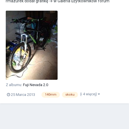
rmazurek
dodał grafikę → w
Galeria użytkowników forum
Z albumu:
Fuji Nevada 2.0
(i 4 więcej)
25 Marca 2013
140mm
skoku