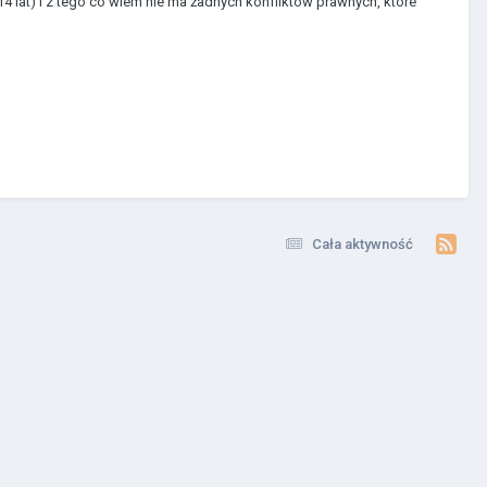
at) i z tego co wiem nie ma żadnych konfliktów prawnych, które
Cała aktywność