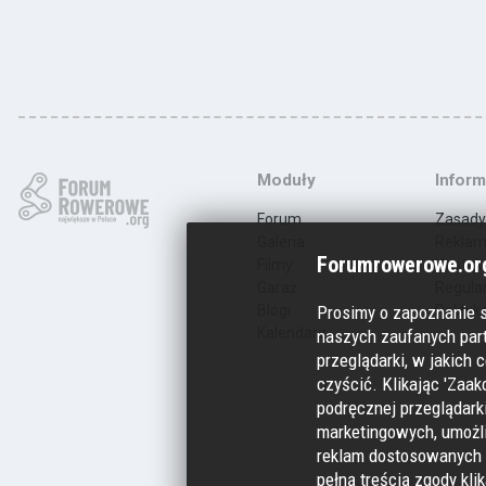
Moduły
Inform
Forum
Zasady
Galeria
Rekla
Forumrowerowe.org
Filmy
Kontak
Garaż
Regula
Blogi
Polityk
Prosimy o zapoznanie 
Kalendarz
naszych zaufanych part
przeglądarki, w jakich c
czyścić. Klikając 'Zaak
podręcznej przeglądarki
marketingowych, umożl
reklam dostosowanych 
pełną treścią zgody kli