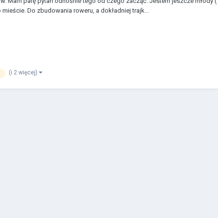
 Mam parę pytań odnośnie tego od czego zacząć. Jestem jeszcze młody (14 l
ieście. Do zbudowania roweru, a dokładniej trajk...
(i 2 więcej)