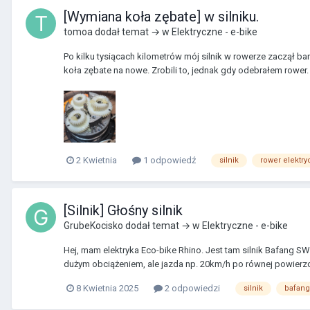
[Wymiana koła zębate] w silniku.
tomoa
dodał temat → w
Elektryczne - e-bike
Po kilku tysiącach kilometrów mój silnik w rowerze zaczął bar
koła zębate na nowe. Zrobili to, jednak gdy odebrałem rower. Ty
2 Kwietnia
1 odpowiedź
silnik
rower elektry
[Silnik] Głośny silnik
GrubeKocisko
dodał temat → w
Elektryczne - e-bike
Hej, mam elektryka Eco-bike Rhino. Jest tam silnik Bafang SW
dużym obciążeniem, ale jazda np. 20km/h po równej powierzchn
8 Kwietnia 2025
2 odpowiedzi
silnik
bafang