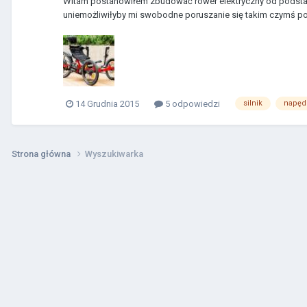
Witam postanowiłem zbudować rower elektryczny od podstaw.
uniemożliwiłyby mi swobodne poruszanie się takim czymś po m
14 Grudnia 2015
5 odpowiedzi
silnik
napęd
Strona główna
Wyszukiwarka