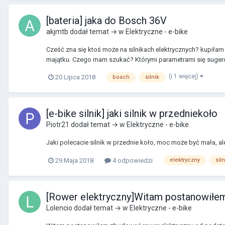
[bateria] jaka do Bosch 36V
akjmtb
dodał temat → w
Elektryczne - e-bike
Cześć zna się ktoś może na silnikach elektrycznych? kupiłam 
majątku. Czego mam szukać? Którymi parametrami się sugero
(i 1 więcej)
20 Lipca 2018
bosch
silnik
[e-bike silnik] jaki silnik w przedniekoło
Piotr21
dodał temat → w
Elektryczne - e-bike
Jaki polecacie silnik w przednie koło, moc może być mała, 
29 Maja 2018
4 odpowiedzi
elektryczny
siln
[Rower elektryczny]Witam postanowiłe
Lolencio
dodał temat → w
Elektryczne - e-bike