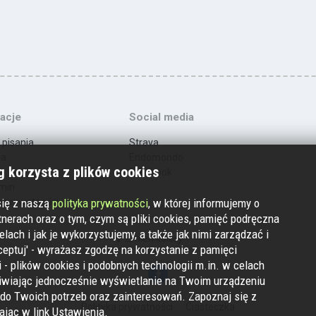
acje
Social media
 pisania
Strava
ma
Endomondo
 korzysta z plików cookies
t
Facebook
min
a prywatności
się z naszą
polityka prywatności
, w której informujemy o
nerach oraz o tym, czym są pliki cookies, pamięć podręczna
elach i jak je wykorzystujemy, a także jak nimi zarządzać i
Zmień kolory
ceptuj' - wyrażasz zgodzę na korzystanie z pamięci
 - plików cookies i podobnych technologii m.in. w celach
iwiając jednocześnie wyświetlanie na Twoim urządzeniu
do Twoich potrzeb oraz zainteresowań. Zapoznaj się z
Polityka prywatności
Ciasteczka
kając w link Ustawienia.