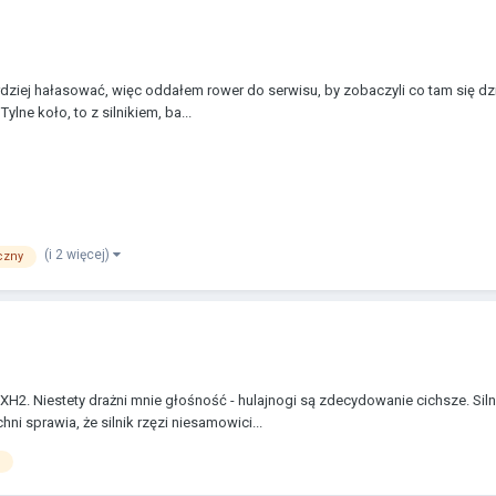
dziej hałasować, więc oddałem rower do serwisu, by zobaczyli co tam się dziej
lne koło, to z silnikiem, ba...
(i 2 więcej)
czny
XH2. Niestety drażni mnie głośność - hulajnogi są zdecydowanie cichsze. Sil
i sprawia, że silnik rzęzi niesamowici...