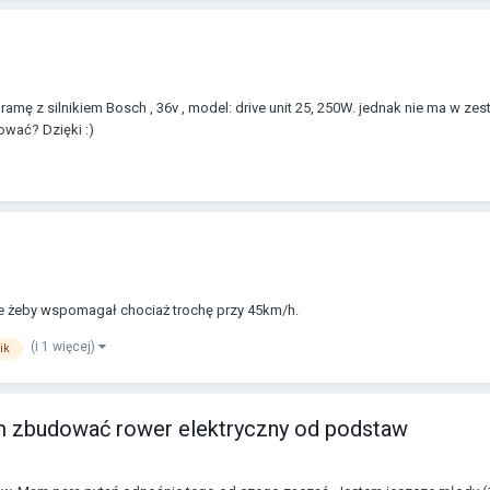
ramę z silnikiem Bosch , 36v , model: drive unit 25, 250W. jednak nie ma w ze
wać? Dzięki :)
ale żeby wspomagał chociaż trochę przy 45km/h.
(i 1 więcej)
ik
m zbudować rower elektryczny od podstaw