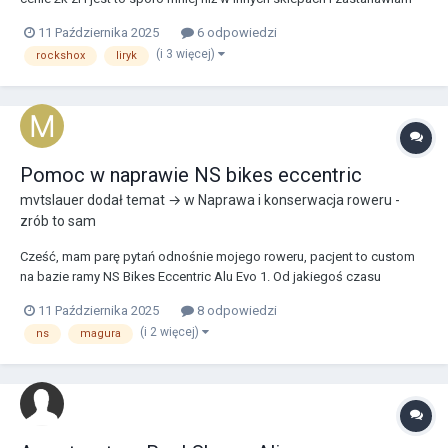
sie z kąd taka cena bo na przykład na stronie bike24 cena za taki
11 Października 2025
6 odpowiedzi
amortyzator wynosi już 750€ (ponad 3k zl) i w dodatku na centrum
(i 3 więcej)
rockshox
liryk
rowerowe w opisie tego widelca...
Pomoc w naprawie NS bikes eccentric
mvtslauer
dodał temat → w
Naprawa i konserwacja roweru -
zrób to sam
Cześć, mam parę pytań odnośnie mojego roweru, pacjent to custom
na bazie ramy NS Bikes Eccentric Alu Evo 1. Od jakiegoś czasu
zauważyłem że niemal wszystkie szprychy w tylnym kole są luźne (w
11 Października 2025
8 odpowiedzi
przednim wszystko w porządku). Co więcej tylne koło jest ustawione
(i 2 więcej)
ns
magura
niesymetrycznie co do ramy: z lewej...