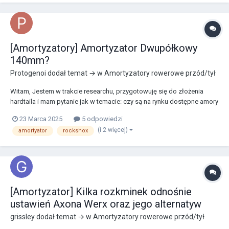
[Amortyzatory] Amortyzator Dwupółkowy
140mm?
Protogenoi
dodał temat → w
Amortyzatory rowerowe przód/tył
Witam, Jestem w trakcie researchu, przygotowuję się do złożenia
hardtaila i mam pytanie jak w temacie: czy są na rynku dostępne amory
dwupółkowe o skoku 140mm? Czy to w ogóle miałoby sens o takim
23 Marca 2025
5 odpowiedzi
skoku? Canyon Stoic 29" Z góry dzięki za odp
(i 2 więcej)
amortyator
rockshox
[Amortyzator] Kilka rozkminek odnośnie
ustawień Axona Werx oraz jego alternatyw
grissley
dodał temat → w
Amortyzatory rowerowe przód/tył