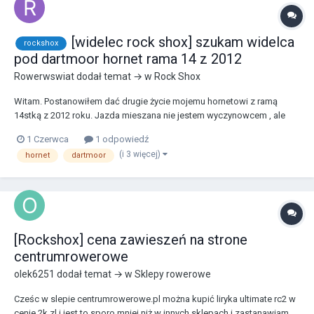
[widelec rock shox] szukam widelca
rockshox
pod dartmoor hornet rama 14 z 2012
Rowerwswiat
dodał temat → w
Rock Shox
Witam. Postanowiłem dać drugie życie mojemu hornetowi z ramą
14stką z 2012 roku. Jazda mieszana nie jestem wyczynowcem , ale
lubie schody , jakiś amatorski DH itp. , hopki to nie moja bajka.
1 Czerwca
1 odpowiedź
Szukam widelca w miare dobrych pieniądzach , używke. Doradzi ktoś
(i 3 więcej)
hornet
dartmoor
coś wartego uwagi w granicach 400-500 zł...
[Rockshox] cena zawieszeń na strone
centrumrowerowe
olek6251
dodał temat → w
Sklepy rowerowe
Cześc w slepie centrumrowerowe.pl można kupić liryka ultimate rc2 w
cenie 2k zl i jest to sporo mniej niż w innych sklepach i zastanawiam