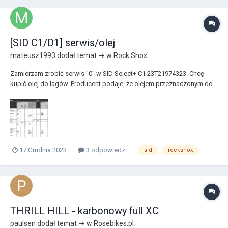
[SID C1/D1] serwis/olej
mateusz1993
dodał temat → w
Rock Shox
Zamierzam zrobić serwis "0" w SID Select+ C1 23T21974323. Chcę
kupić olej do lagów. Producent podaje, że olejem przeznaczonym do
obu lagów od dołu jest "Maxima PLUSH Dynamic Suspension Lube
Heavy". We wszystkich amorkach poza Rudy XPLR i SID, roxkshox
podaje "Maxima PLUSH Dynamic Suspension Lub...
17 Grudnia 2023
3 odpowiedzi
sid
rockshox
THRILL HILL - karbonowy full XC
paulsen
dodał temat → w
Rosebikes.pl