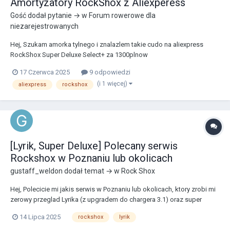
Amortyzatory RockShox z Aliexperess
Gość dodał pytanie → w
Forum rowerowe dla
niezarejestrowanych
Hej, Szukam amorka tylnego i znalazlem takie cudo na aliexpress
RockShox Super Deluxe Select+ za 1300plnow
https://www.aliexpress.com/item/1005008731262238.html?
17 Czerwca 2025
9 odpowiedzi
spm=a2g0o.productlist.main.1.66b7xGQLxGQL0F&algo_pvid=b2608b
(i 1 więcej)
aliexpress
rockshox
b7-54e4-4639-b4cd-7eaff299cc76&algo_exp_id=b2608bb7-54e4-
4639-b4cd-7e...
[Lyrik, Super Deluxe] Polecany serwis
Rockshox w Poznaniu lub okolicach
gustaff_weldon
dodał temat → w
Rock Shox
Hej, Polecicie mi jakis serwis w Poznaniu lub okolicach, ktory zrobi mi
zerowy przeglad Lyrika (z upgradem do chargera 3.1) oraz super
deluxe'a? Chcialbym, aby bylo zrobione zgodnie ze sztuka (tj. service
14 Lipca 2025
rockshox
lyrik
manualem) i na olejach Rockshoxa. Z gory dzieki