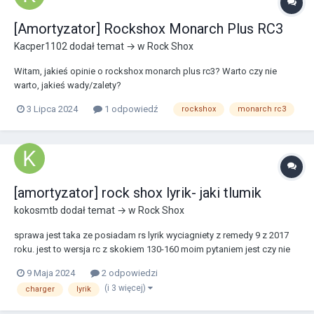
[Amortyzator] Rockshox Monarch Plus RC3
Kacper1102
dodał temat → w
Rock Shox
Witam, jakieś opinie o rockshox monarch plus rc3? Warto czy nie
warto, jakieś wady/zalety?
3 Lipca 2024
1 odpowiedź
rockshox
monarch rc3
[amortyzator] rock shox lyrik- jaki tlumik
kokosmtb
dodał temat → w
Rock Shox
sprawa jest taka ze posiadam rs lyrik wyciagniety z remedy 9 z 2017
roku. jest to wersja rc z skokiem 130-160 moim pytaniem jest czy nie
bedzie problemu z wstawieniem tam chargera 2.1 rc2 i sprezyny
9 Maja 2024
2 odpowiedzi
170mm? ewentualnie sprezyny 160 ale zwyklej, nie regulowanej. z gory
(i 3 więcej)
charger
lyrik
dziekuje za odpow...