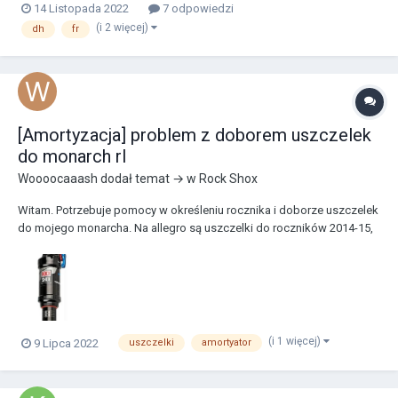
14 Listopada 2022
7 odpowiedzi
(i 2 więcej)
dh
fr
[Amortyzacja] problem z doborem uszczelek
do monarch rl
Woooocaaash
dodał temat → w
Rock Shox
Witam. Potrzebuje pomocy w określeniu rocznika i doborze uszczelek
do mojego monarcha. Na allegro są uszczelki do roczników 2014-15,
a amortyzator (prawdopodobnie) jest 16-17(w wyszukiwarce
rockshox damper nie wyskakuje, a w przednim reconie wyskakuje
2016-17)
(i 1 więcej)
9 Lipca 2022
uszczelki
amortyator