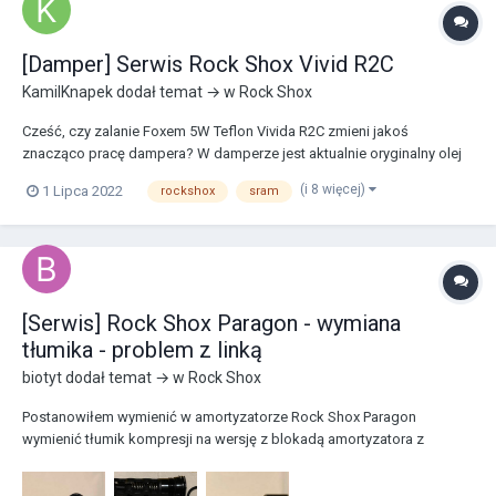
[Damper] Serwis Rock Shox Vivid R2C
KamilKnapek
dodał temat → w
Rock Shox
Cześć, czy zalanie Foxem 5W Teflon Vivida R2C zmieni jakoś
znacząco pracę dampera? W damperze jest aktualnie oryginalny olej
Rock Shoxa 3W.
(i 8 więcej)
1 Lipca 2022
rockshox
sram
[Serwis] Rock Shox Paragon - wymiana
tłumika - problem z linką
biotyt
dodał temat → w
Rock Shox
Postanowiłem wymienić w amortyzatorze Rock Shox Paragon
wymienić tłumik kompresji na wersję z blokadą amortyzatora z
kierownicy. Zakupiłem odpowiednią część, ale nie pasuje mi element,
przez który przechodzi linka do rowka pokrętła. Moim zdaniem linka