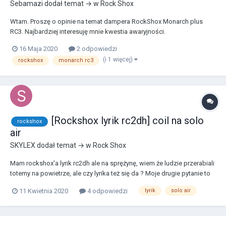
Sebamazi
dodał temat → w
Rock Shox
Wtam. Proszę o opinie na temat dampera RockShox Monarch plus
RC3. Najbardziej interesuję mnie kwestia awaryjności.
16 Maja 2020
2 odpowiedzi
(i 1 więcej)
rockshox
monarch rc3
[Rockshox lyrik rc2dh] coil na solo
rockshox
air
SKYLEX
dodał temat → w
Rock Shox
Mam rockshox'a lyrik rc2dh ale na sprężynę, wiem że ludzie przerabiali
totemy na powietrze, ale czy lyrika też się da ? Moje drugie pytanie to
czy nowsze shafty air pasowałyby do starszego lyrika, ponieważ
11 Kwietnia 2020
4 odpowiedzi
lyrik
solo air
ciężko dostać taki tłok z tamtej epoki ;/