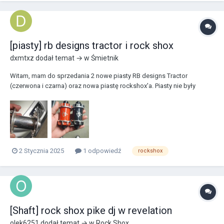
[piasty] rb designs tractor i rock shox
dxmtxz
dodał temat → w
Śmietnik
Witam, mam do sprzedania 2 nowe piasty RB designs Tractor
(czerwona i czarna) oraz nowa piastę rockshox'a. Piasty nie były
nawet nigdy zaplatane co widać. Jeżeli byłby ktoś zainteresowany to
zapraszam do kontaktu.
2 Stycznia 2025
1 odpowiedź
rockshox
[Shaft] rock shox pike dj w revelation
olek6251
dodał temat → w
Rock Shox