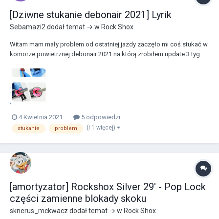
[Dziwne stukanie debonair 2021] Lyrik
Sebamazi2
dodał temat → w
Rock Shox
Witam mam mały problem od ostatniej jazdy zaczęło mi coś stukać w
komorze powietrznej debonair 2021 na którą zrobiłem update 3 tyg
temu. Problem jest taki że gdzieś w połowie skoku słychać lekkie
puknięcie . Amor rozebrałem cały i sprawdziłem wszystko . Wydaje mi
się że to pukanie powoduję lekki luz...
4 Kwietnia 2021
5 odpowiedzi
(i 1 więcej)
stukanie
problem
[amortyzator] Rockshox Silver 29' - Pop Lock
części zamienne blokady skoku
sknerus_mckwacz
dodał temat → w
Rock Shox