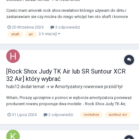
Cześc mam amorek rock shox revelation którego używam do dirtu i
zastanawiam sie czy można do niego włożyć ten oto shaft i komore
powietrzną od pike dj. A przy okazi czy ktoś zamawiał z tego sklepu i
20 Września 2024
3 odpowiedzi
czy legit. https://www.rowertour.com/p/251145/sprezyna-powietrzna-
(i 6 więcej)
shaft
air
rock-shox-soloair-pike-dj...
[Rock Shox Judy TK Air lub SR Suntour XCR
32 Air] który wybrać
hubi12
dodał temat → w
Amortyzatory rowerowe przód/tył
Witam, Proszę uprzejmie o pomoc w wyborze amortyzatora ponieważ
producent roweru proponuje dwa modele: - Rock Shox Judy TK Air,
5x100 mm na zacisk QR - SR Suntour XCR 32 Air LOR*, 9 mm QR
31 Lipca 2024
2 odpowiedzi
rockshox
suntour xcr
Pozdrawiam, Hubert