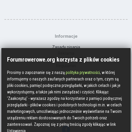
Informacje
Zasady pisania
Reklama
Forumrowerowe.org korzysta z plików cookies
Kontakt
Regulamin
Polityka prywatności
Prosimy o zapoznanie się z naszą
polityka prywatności
, w której
informujemy o naszych zaufanych partnerach oraz o tym, czym są
Social media
pliki cookies, pamięć podręczna przeglądarki, w jakich celach i jak je
wykorzystujemy, a także jak nimi zarządzać i czyścić. Klikając
Strava
'Zaakceptuj' - wyrażasz zgodzę na korzystanie z pamięci podręcznej
Endomondo
przeglądarki - plików cookies i podobnych technologii m.in. w celach
Facebook
marketingowych, umożliwiając jednocześnie wyświetlanie na Twoim
Zmień kolory
urządzeniu reklam dostosowanych do Twoich potrzeb oraz
zainteresowań. Zapoznaj się z pełną treścią zgody klikając w link
Ustawienia.