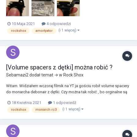
będzie przechodzić za wysoko (mam nadzieję, że z...
10 Maja 2021
4 odpowiedzi
(i 1 więcej)
rockshox
amortyator
[Volume spacers z dętki] można robić ?
Sebamazi2
dodał temat → w
Rock Shox
Witam. Widziałem wczoraj filmik na YT ja gościu robił volume spacery
do monarcha debonair z dętki. Czy można tak robić , bo orginalne są
raczej trudno dostępne i drogie jak za kawałek gumy Olej nie rozpuści
18 Kwietnia 2021
1 odpowiedź
dętki ?
(i 1 więcej)
rockshox
monarch rc3