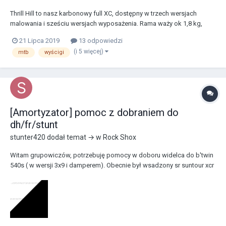
Thrill Hill to nasz karbonowy full XC, dostępny w trzech wersjach
malowania i sześciu wersjach wyposażenia. Rama waży ok 1,8 kg,
koła oczywiście 29", standard boost, kinematyka policzona na napędy
21 Lipca 2019
13 odpowiedzi
1x i 2x, wewnętrzne prowadzenie przewodów i możliwość zamówienia
(i 5 więcej)
mtb
wyścigi
roweru w wersji o skoku 100 lub 120 mm...
[Amortyzator] pomoc z dobraniem do
dh/fr/stunt
stunter420
dodał temat → w
Rock Shox
Witam grupowiczów, potrzebuję pomocy w doboru widelca do b'twin
540s ( w wersji 3x9 i damperem). Obecnie był wsadzony sr suntour xcr
120mm EVO, myślę o jakimś rockshoxie budżet używany (800zł) co
byście polecali do jazdy enduro/dh, jazdy na kole, jazdy po mieście.