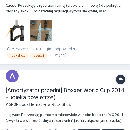
Cześć. Poszukuję części zamiennej (śrubki aluminiowej) do pokrętła
blokady skoku. Od ostatniej regulacji wyrobił się gwint, więc
potrzebuję zamiennika żeby to zamontować. Średnio podoba mi się
pomysł kupowania całego elementu, ponieważ ten posiadany przeze
mnie jest sprawny. Rozumiem zamysł producen...
29 Września 2020
7 odpowiedzi
(i 1 więcej)
rockshox
części
[Amortyzator przedni] Boxxer World Cup 2014
- ucieka powietrze)
A5P3R
dodał temat → w
Rock Shox
Hej wam Potrzebuję pomocy a mianowicie w moim boxxerze WC 2014
(zwykła wersja bez żadnych usprawnień jak na załączonym obrazku)
znalazłem rozszczelniony pierścień od korka komory powietrznej w