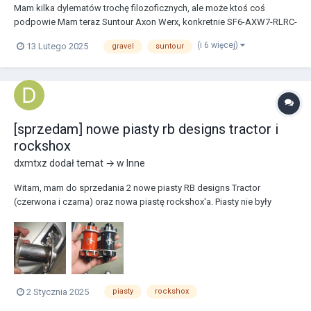
Mam kilka dylematów trochę filozoficznych, ale może ktoś coś
podpowie Mam teraz Suntour Axon Werx, konkretnie SF6-AXW7-RLRC-
0-L-T. Skok 100mm, ale wykorzystuję go jako... gravela. W praktyce jest
(i 6 więcej)
13 Lutego 2025
gravel
suntour
to 85% na asfalcie, 10% po szutrze i drogach polnych, a 5% po lesie.
Przydaje mi się ten skok w trakc...
[sprzedam] nowe piasty rb designs tractor i
rockshox
dxmtxz
dodał temat → w
Inne
Witam, mam do sprzedania 2 nowe piasty RB designs Tractor
(czerwona i czarna) oraz nowa piastę rockshox'a. Piasty nie były
nawet nigdy zaplatane co widać. Jeżeli byłby ktoś zainteresowany to
zapraszam do kontaktu.
2 Stycznia 2025
piasty
rockshox