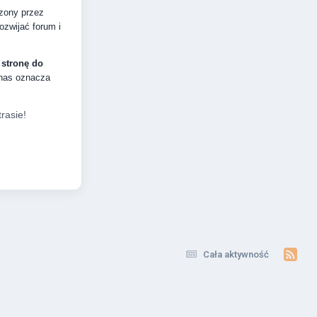
dzony przez
zwijać forum i
 stronę do
 nas oznacza
rasie!
Cała aktywność