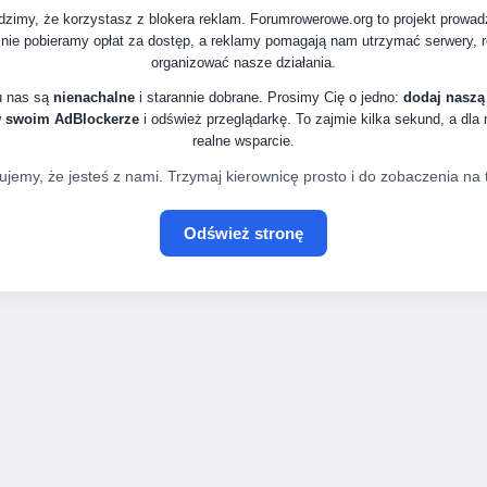
zimy, że korzystasz z blokera reklam. Forumrowerowe.org to projekt prowa
nie pobieramy opłat za dostęp, a reklamy pomagają nam utrzymać serwery, ro
organizować nasze działania.
u nas są
nienachalne
i starannie dobrane. Prosimy Cię o jedno:
dodaj naszą
w swoim AdBlockerze
i odśwież przeglądarkę. To zajmie kilka sekund, a dla
realne wsparcie.
ujemy, że jesteś z nami. Trzymaj kierownicę prosto i do zobaczenia na t
Odśwież stronę