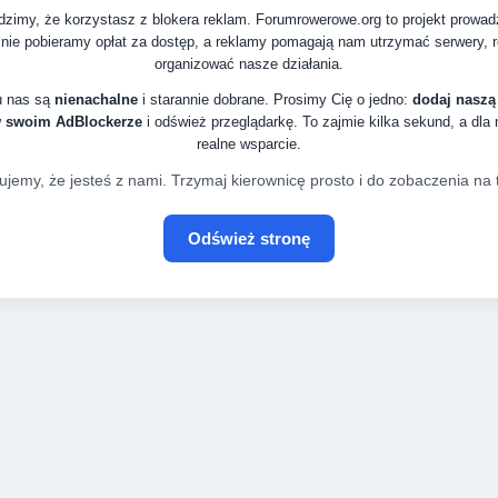
zimy, że korzystasz z blokera reklam. Forumrowerowe.org to projekt prowa
nie pobieramy opłat za dostęp, a reklamy pomagają nam utrzymać serwery, ro
organizować nasze działania.
u nas są
nienachalne
i starannie dobrane. Prosimy Cię o jedno:
dodaj naszą
w swoim AdBlockerze
i odśwież przeglądarkę. To zajmie kilka sekund, a dla
realne wsparcie.
ujemy, że jesteś z nami. Trzymaj kierownicę prosto i do zobaczenia na t
Odśwież stronę