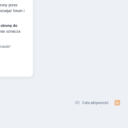
dzony przez
zwijać forum i
 stronę do
 nas oznacza
rasie!
Cała aktywność