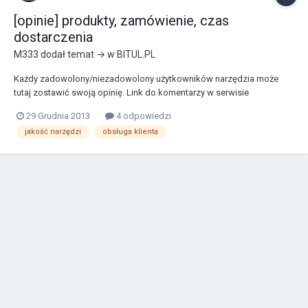
[opinie] produkty, zamówienie, czas
dostarczenia
M333
dodał temat → w
BITUL.PL
Każdy zadowolony/niezadowolony użytkowników narzędzia może
tutaj zostawić swoją opinię. Link do komentarzy w serwisie
aukcyjnym: http://allegro.pl/show_user.php?uid=29339575 Poniższe
29 Grudnia 2013
4 odpowiedzi
opinie to wypowiedzi osób/dotychczasowych nabywców
jakość narzędzi
obsługa klienta
zamieszczone w wątku z działu sprzedażowego.