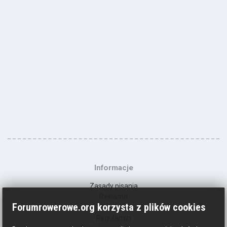
Informacje
Zasady pisania
Reklama
Forumrowerowe.org korzysta z plików cookies
Kontakt
Regulamin