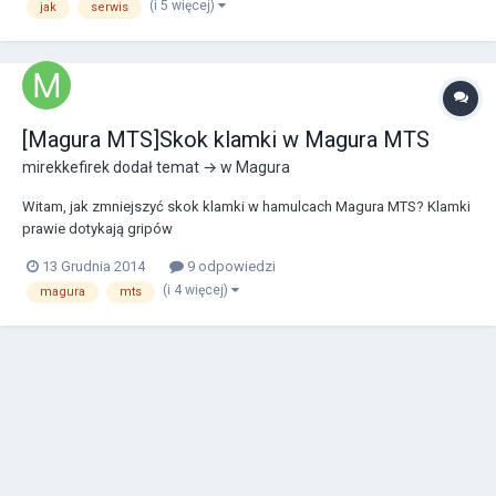
(i 5 więcej)
jak
serwis
[Magura MTS]Skok klamki w Magura MTS
mirekkefirek
dodał temat → w
Magura
Witam, jak zmniejszyć skok klamki w hamulcach Magura MTS? Klamki
prawie dotykają gripów
13 Grudnia 2014
9 odpowiedzi
(i 4 więcej)
magura
mts