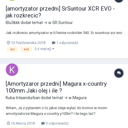
[amortyzator przedni] SrSuntour XCR EVO -
jak rozkrecic?
Blu3kkk
dodał temat → w
SR Suntour
Jak rozkrecic amortyzator w b'twinie rockrider 540. Sr sountour xcr evo
13 Października 2018
1 odpowiedź
(i 6 więcej)
xcr
evo
[Amortyzaror przedni] Magura x-country
100mm Jaki olej i ile ?
Kuba.trilaandurban
dodał temat → w
Magura
Witam, Ja z pytaniem o to jakie oleje wylać do komor w moim
amortyzatorze Magura x-country y100m? I ile tego lać?
16 Marca 2018
3 odpowiedzi