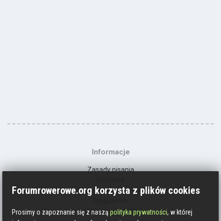
Informacje
Zasady pisania
Reklama
Forumrowerowe.org korzysta z plików cookies
Kontakt
Regulamin
Polityka prywatności
Prosimy o zapoznanie się z naszą
polityka prywatności
, w której