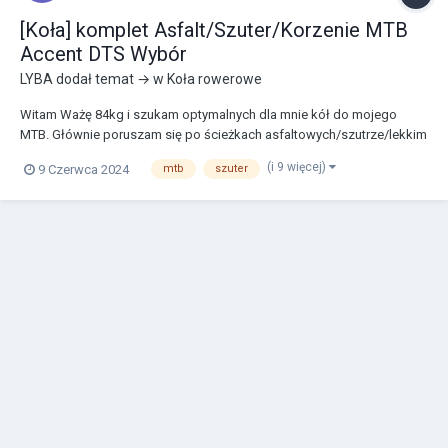
[Koła] komplet Asfalt/Szuter/Korzenie MTB
Accent DTS Wybór
LYBA
dodał temat → w
Koła rowerowe
Witam Ważę 84kg i szukam optymalnych dla mnie kół do mojego
MTB. Głównie poruszam się po ścieżkach asfaltowych/szutrze/lekkim
błocie/korzeniach/kamieniach. Ogólnie lżejsze tereny, nie jakieś góry i
(i 9 więcej)
9 Czerwca 2024
mtb
szuter
ostre kamienie. Myślę przyszłościowo nad maratonami xc Oponki
mam już kupione schwalb...