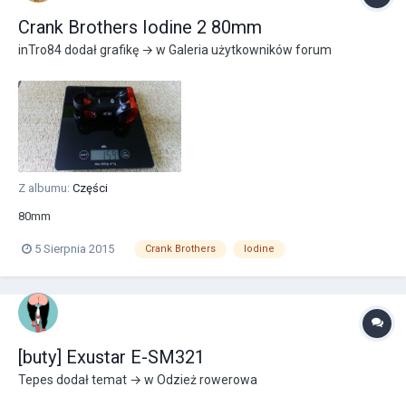
Crank Brothers Iodine 2 80mm
inTro84
dodał grafikę → w
Galeria użytkowników forum
Z albumu:
Części
80mm
5 Sierpnia 2015
Crank Brothers
Iodine
[buty] Exustar E-SM321
Tepes
dodał temat → w
Odzież rowerowa