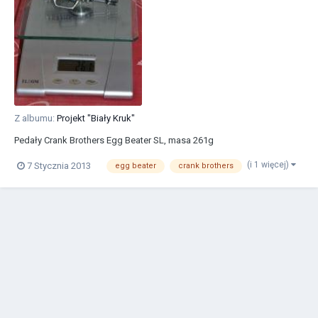
Z albumu:
Projekt "Biały Kruk"
Pedały Crank Brothers Egg Beater SL, masa 261g
(i 1 więcej)
7 Stycznia 2013
egg beater
crank brothers