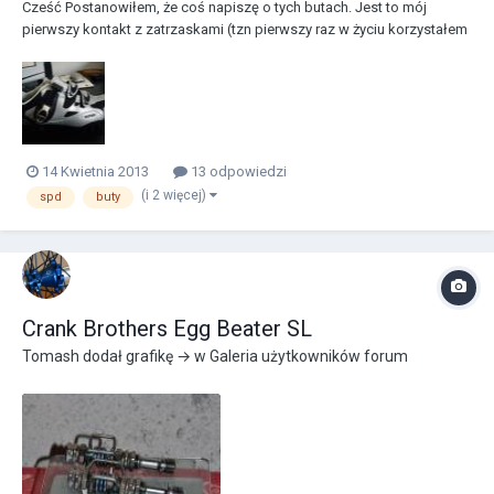
Cześć Postanowiłem, że coś napiszę o tych butach. Jest to mój
pierwszy kontakt z zatrzaskami (tzn pierwszy raz w życiu korzystałem
z tego systemu). Jeśli ktoś chce kupić przez sieć, to najlepiej
wcześniej je przymierzyć. Mam długość stopy 28 cm. Myślę, że
rozmiar idealnie spasowany to 43. Ja wybrał...
14 Kwietnia 2013
13 odpowiedzi
(i 2 więcej)
spd
buty
Crank Brothers Egg Beater SL
Tomash
dodał grafikę → w
Galeria użytkowników forum