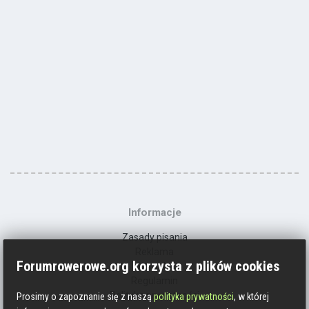
Informacje
Zasady pisania
Reklama
Forumrowerowe.org korzysta z plików cookies
Kontakt
Regulamin
Polityka prywatności
Prosimy o zapoznanie się z naszą
polityka prywatności
, w której