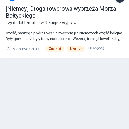
[Niemcy] Droga rowerowa wybrzeża Morza
Bałtyckiego
szy
dodał temat → w
Relacje z wypraw
Cześć, naszego podróżowania rowerem po Niemczech część kolejna.
Były góry - Harz, były trasy nadrzeczne - Wezera, trochę Haweli, Łaby,
były trasy bardzo leśne - Tour Brandenburg na północy, ale nigdy
(i 8 więcej)
19 Czerwca 2017
Znajkraj
Niemcy
jeszcze nie było morza. Padło więc w tegoroczną majówkę na
niemieckie Morze Wschodnie, c...