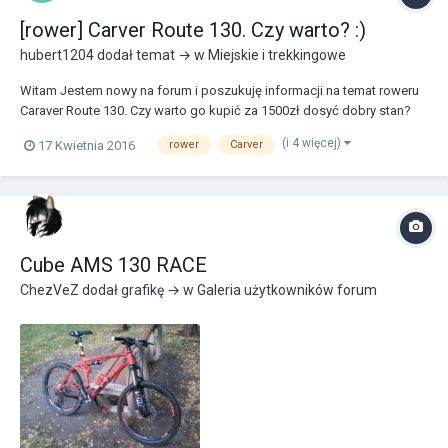
[rower] Carver Route 130. Czy warto? :)
hubert1204
dodał temat → w
Miejskie i trekkingowe
Witam Jestem nowy na forum i poszukuję informacji na temat roweru
Caraver Route 130. Czy warto go kupić za 1500zł dosyć dobry stan?
Jak z częściami u niego? Tak w ogóle napiszcie mi coś o nim Jestem
(i 4 więcej)
17 Kwietnia 2016
rower
Carver
w tym dosyć zielony Pozdrawiam
Cube AMS 130 RACE
ChezVeZ
dodał grafikę → w
Galeria użytkowników forum