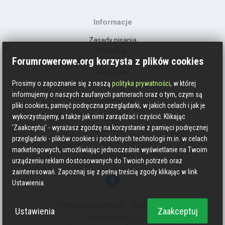
Informacje
Zasady pisania
Reklama
Forumrowerowe.org korzysta z plików cookies
Kontakt
Regulamin
Polityka prywatności
Prosimy o zapoznanie się z naszą
polityka prywatności
, w której
informujemy o naszych zaufanych partnerach oraz o tym, czym są
Social media
pliki cookies, pamięć podręczna przeglądarki, w jakich celach i jak je
wykorzystujemy, a także jak nimi zarządzać i czyścić. Klikając
Strava
'Zaakceptuj' - wyrażasz zgodzę na korzystanie z pamięci podręcznej
Endomondo
przeglądarki - plików cookies i podobnych technologii m.in. w celach
Facebook
marketingowych, umożliwiając jednocześnie wyświetlanie na Twoim
Zmień kolory
urządzeniu reklam dostosowanych do Twoich potrzeb oraz
zainteresowań. Zapoznaj się z pełną treścią zgody klikając w link
Ustawienia.
Polityka prywatności
Ciasteczka
Ustawienia
Zaakceptuj
forumrowerowe.org