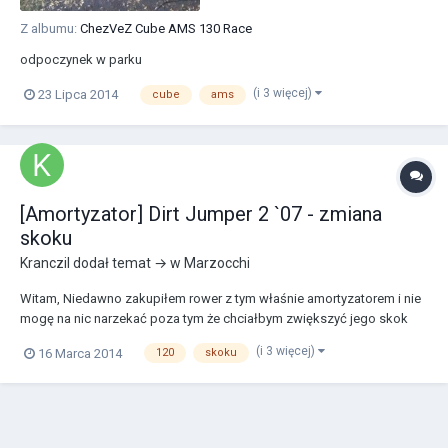
Z albumu:
ChezVeZ Cube AMS 130 Race
odpoczynek w parku
(i 3 więcej)
23 Lipca 2014
cube
ams
[Amortyzator] Dirt Jumper 2 `07 - zmiana
skoku
Kranczil
dodał temat → w
Marzocchi
Witam, Niedawno zakupiłem rower z tym właśnie amortyzatorem i nie
mogę na nic narzekać poza tym że chciałbym zwiększyć jego skok
(tak do 120mm-130mm) bo czasami go troszkę brakuje. Gdzieś w
(i 3 więcej)
16 Marca 2014
120
skoku
internecie czytałem że chyba można to zrobić przekładając jakieś
podkładki. Mógłby ktoś napisać czy faktyc...