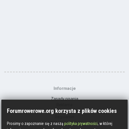
Informacje
Zasady pisania
Reklama
Forumrowerowe.org korzysta z plików cookies
Kontakt
Regulamin
Polityka prywatności
Prosimy o zapoznanie się z naszą
polityka prywatności
, w której