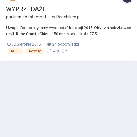
WYPRZEDAŻE!
paulsen
dodał temat → w
Rosebikes.pl
Uwaga! Rozpoczynamy wyprzedaż kolekcji 2016. Obydwa ścieżkowce
czyli: Rose Granite Chief - 150 mm skoku i koła 27.5"
https://www.rosebikes.pl/produkty/rowery/mtb/ciekowce/granite-
30 Sierpnia 2016
24 odpowiedzi
chief/ oraz Rose Root Miller - 130 mm skoku i koła 29"
(i 6 więcej)
ROSE
Rowery
https://www.rosebikes.pl/produkty/rowery/mtb/ciekowce/...